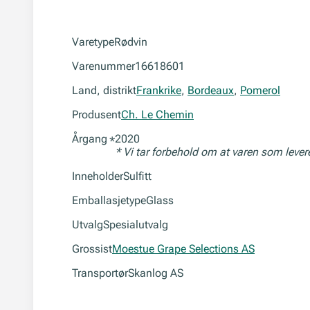
Varetype
Rødvin
Varenummer
16618601
Land, distrikt
Frankrike
,
Bordeaux
,
Pomerol
Produsent
Ch. Le Chemin
Årgang
2020
*
* Vi tar forbehold om at varen som leve
Inneholder
Sulfitt
Emballasjetype
Glass
Utvalg
Spesialutvalg
Grossist
Moestue Grape Selections AS
Transportør
Skanlog AS