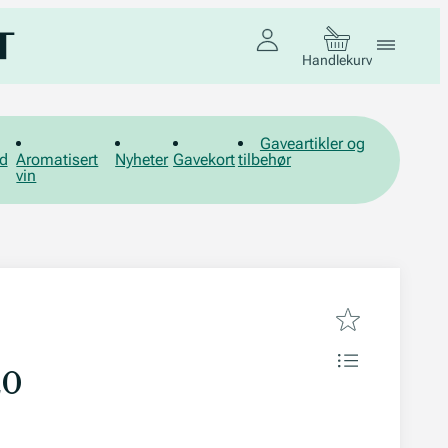
Handlekurv
Gaveartikler og
d
Aromatisert
Nyheter
Gavekort
tilbehør
vin
20