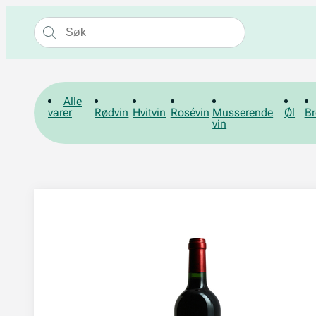
Alle
varer
Rødvin
Hvitvin
Rosévin
Musserende
Øl
Br
vin