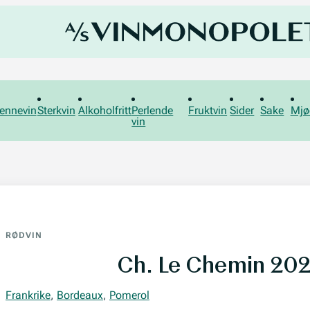
ennevin
Sterkvin
Alkoholfritt
Perlende
Fruktvin
Sider
Sake
Mjø
vin
RØDVIN
Ch. Le Chemin 20
Frankrike
,
Bordeaux
,
Pomerol