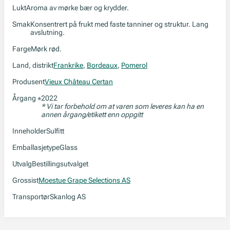
Lukt
Aroma av mørke bær og krydder.
Smak
Konsentrert på frukt med faste tanniner og struktur. Lang
avslutning.
Farge
Mørk rød.
Land, distrikt
Frankrike
,
Bordeaux
,
Pomerol
Produsent
Vieux Château Certan
Årgang
2022
*
* Vi tar forbehold om at varen som leveres kan ha en
annen årgang/etikett enn oppgitt
Inneholder
Sulfitt
Emballasjetype
Glass
Utvalg
Bestillingsutvalget
Grossist
Moestue Grape Selections AS
Transportør
Skanlog AS