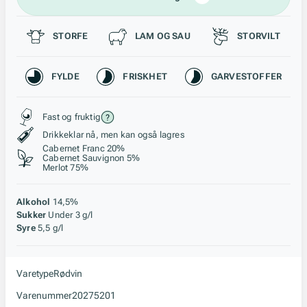
Passer til
STORFE
LAM OG SAU
STORVILT
Karakteristikk
FYLDE
FRISKHET
GARVESTOFFER
Stil, lagring og råstoff
Fast og fruktig
Drikkeklar nå, men kan også lagres
Cabernet Franc 20%
Cabernet Sauvignon 5%
Merlot 75%
Alkohol
14,5%
Sukker
Under 3 g/l
Syre
5,5 g/l
Varetype
Rødvin
Varenummer
20275201