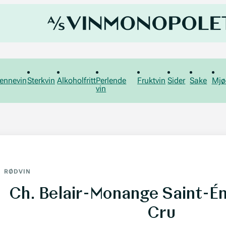
ennevin
Sterkvin
Alkoholfritt
Perlende
Fruktvin
Sider
Sake
Mjø
vin
RØDVIN
Ch. Belair-Monange Saint-Ém
Cru