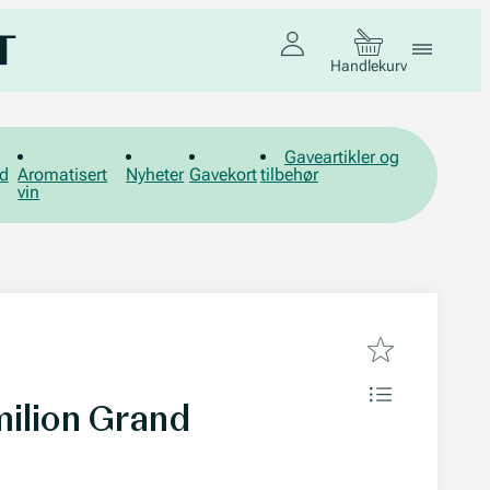
Handlekurv
Gaveartikler og
d
Aromatisert
Nyheter
Gavekort
tilbehør
vin
ilion Grand