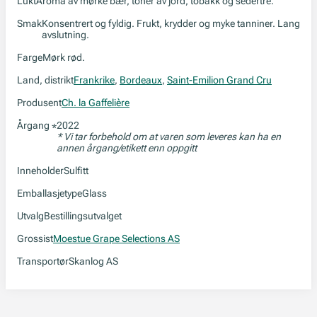
Lukt
Aroma av mørke bær, toner av jord, tobakk og sedertre.
Smak
Konsentrert og fyldig. Frukt, krydder og myke tanniner. Lang
avslutning.
Farge
Mørk rød.
Land, distrikt
Frankrike
,
Bordeaux
,
Saint-Emilion Grand Cru
Produsent
Ch. la Gaffelière
Årgang
2022
*
* Vi tar forbehold om at varen som leveres kan ha en
annen årgang/etikett enn oppgitt
Inneholder
Sulfitt
Emballasjetype
Glass
Utvalg
Bestillingsutvalget
Grossist
Moestue Grape Selections AS
Transportør
Skanlog AS