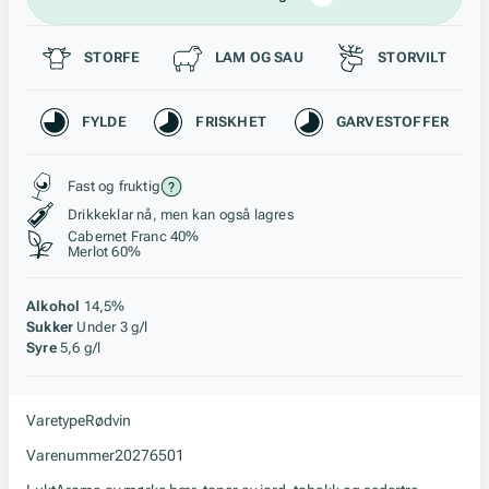
Passer til
STORFE
LAM OG SAU
STORVILT
Karakteristikk
FYLDE
FRISKHET
GARVESTOFFER
Stil, lagring og råstoff
Fast og fruktig
Drikkeklar nå, men kan også lagres
Cabernet Franc 40%
Merlot 60%
Alkohol
14,5%
Sukker
Under 3 g/l
Syre
5,6 g/l
Varetype
Rødvin
Varenummer
20276501