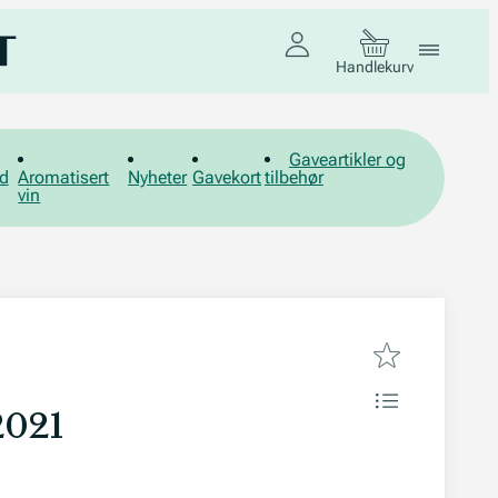
Handlekurv
Gaveartikler og
d
Aromatisert
Nyheter
Gavekort
tilbehør
vin
2021