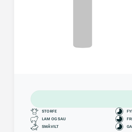
Passer til
Kara
STORFE
FY
LAM OG SAU
FR
SMÅVILT
GA