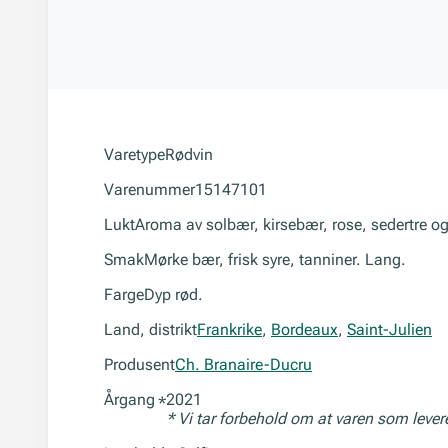
Varetype
Rødvin
Varenummer
15147101
Lukt
Aroma av solbær, kirsebær, rose, sedertre og 
Smak
Mørke bær, frisk syre, tanniner. Lang.
Farge
Dyp rød.
Land, distrikt
Frankrike
,
Bordeaux
,
Saint-Julien
Produsent
Ch. Branaire-Ducru
Årgang
2021
*
* Vi tar forbehold om at varen som leve