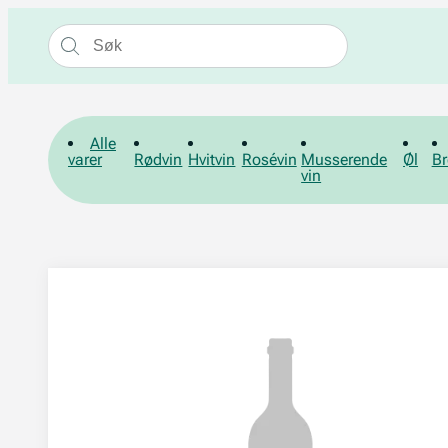
Alle
varer
Rødvin
Hvitvin
Rosévin
Musserende
Øl
Br
vin