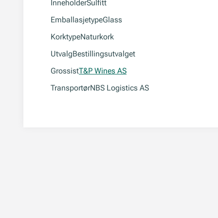
Inneholder
Sulfitt
Emballasjetype
Glass
Korktype
Naturkork
Utvalg
Bestillingsutvalget
Grossist
T&P Wines AS
Transportør
NBS Logistics AS