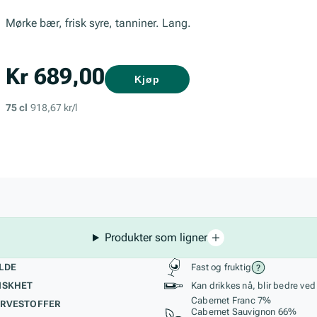
Mørke bær, frisk syre, tanniner. Lang.
Kr 689,00
Kjøp
75 cl
918,67 kr/l
Produkter som ligner
kteristikk
Stil, lagring og r
LDE
Fast og fruktig
ISKHET
Kan drikkes nå, blir bedre ved
Cabernet Franc 7%
RVESTOFFER
Cabernet Sauvignon 66%