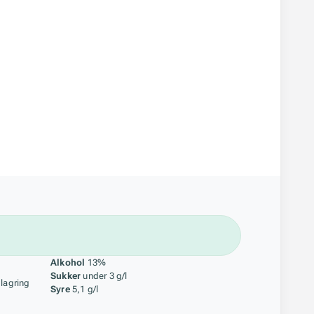
åstoff
Alkohol
13%
Sukker
under 3 g/l
 lagring
Syre
5,1 g/l