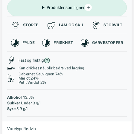
Produkter som ligner
Passer til
STORFE
LAM OG SAU
STORVILT
Karakteristikk
FYLDE
FRISKHET
GARVESTOFFER
Stil, lagring og råstoff
Fast og fruktig
Kan drikkes nå, blir bedre ved lagring
Cabernet Sauvignon 74%
Merlot 24%
Petit Verdot 2%
Alkohol
13,5%
Sukker
Under 3 g/l
Syre
5,9 g/l
Varetype
Rødvin