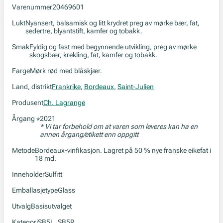
Varenummer
20469601
Lukt
Nyansert, balsamisk og litt krydret preg av mørke bær, fat,
sedertre, blyantstift, kamfer og tobakk.
Smak
Fyldig og fast med begynnende utvikling, preg av mørke
skogsbær, krekling, fat, kamfer og tobakk.
Farge
Mørk rød med blåskjær.
Land, distrikt
Frankrike
,
Bordeaux
,
Saint-Julien
Produsent
Ch. Lagrange
Årgang
2021
*
* Vi tar forbehold om at varen som leveres kan ha en
annen årgang/etikett enn oppgitt
Metode
Bordeaux-vinfikasjon. Lagret på 50 % nye franske eikefat i
18 md.
Inneholder
Sulfitt
Emballasjetype
Glass
Utvalg
Basisutvalget
Kategori
SB5L, SB5R