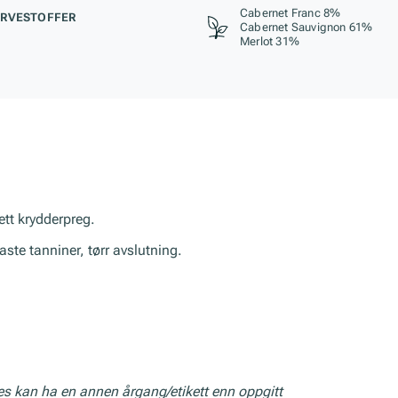
Cabernet Franc 8%
RVESTOFFER
Cabernet Sauvignon 61%
Merlot 31%
ett krydderpreg.
faste tanniner, tørr avslutning.
res kan ha en annen årgang/etikett enn oppgitt