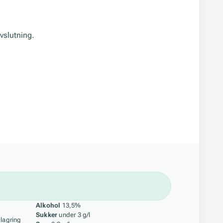
avslutning.
åstoff
Alkohol
13,5%
Sukker
under 3 g/l
 lagring