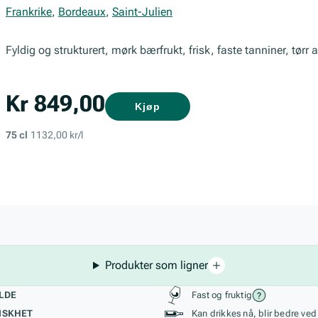
Frankrike
,
Bordeaux
,
Saint-Julien
Fyldig og strukturert, mørk bærfrukt, frisk, faste tanniner, tørr 
Kr 849,00
Kjøp
75 cl
1132,00 kr/l
Produkter som ligner
kteristikk
Stil, lagring og r
LDE
Fast og fruktig
ISKHET
Kan drikkes nå, blir bedre ved