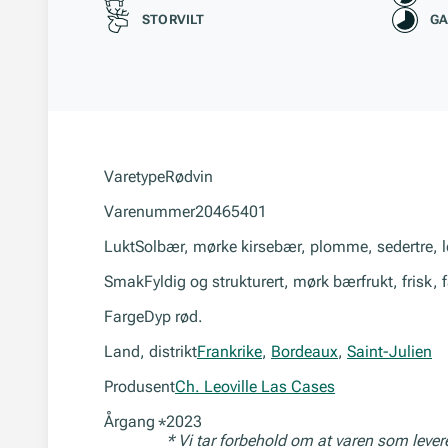
STORVILT
GA
Varetype
Rødvin
Varenummer
20465401
Lukt
Solbær, mørke kirsebær, plomme, sedertre, l
Smak
Fyldig og strukturert, mørk bærfrukt, frisk, 
Farge
Dyp rød.
Land, distrikt
Frankrike
,
Bordeaux
,
Saint-Julien
Produsent
Ch. Leoville Las Cases
Årgang
2023
*
* Vi tar forbehold om at varen som leve