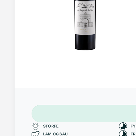
Passer til
Kara
STORFE
FY
LAM OG SAU
FR