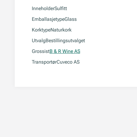
Inneholder
Sulfitt
Emballasjetype
Glass
Korktype
Naturkork
Utvalg
Bestillingsutvalget
Grossist
B & R Wine AS
Transportør
Cuveco AS