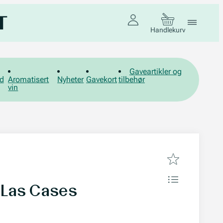
Handlekurv
Gaveartikler og
d
Aromatisert
Nyheter
Gavekort
tilbehør
vin
e Las Cases