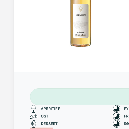
Passer til
Kara
APERITIFF
FY
OST
FR
DESSERT
S