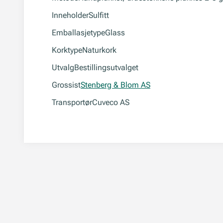
Inneholder
Sulfitt
Emballasjetype
Glass
Korktype
Naturkork
Utvalg
Bestillingsutvalget
Grossist
Stenberg & Blom AS
Transportør
Cuveco AS