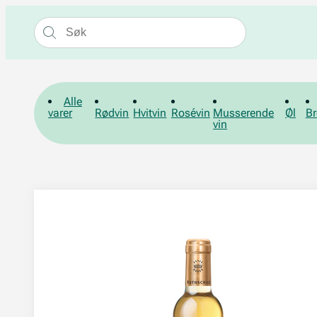
Alle
varer
Rødvin
Hvitvin
Rosévin
Musserende
Øl
Br
vin