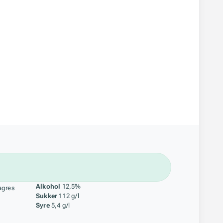
åstoff
Alkohol
12,5%
agres
Sukker
112 g/l
Syre
5,4 g/l