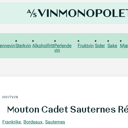
ennevin
Sterkvin
Alkoholfritt
Perlende
Fruktvin
Sider
Sake
Mjø
vin
HVITVIN
Mouton Cadet Sauternes Ré
Frankrike
,
Bordeaux
,
Sauternes