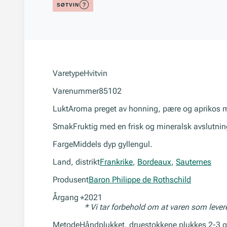
SØTVIN
Varetype
Hvitvin
Varenummer
85102
Lukt
Aroma preget av honning, pære og aprikos m
Smak
Fruktig med en frisk og mineralsk avslutnin
Farge
Middels dyp gyllengul.
Land, distrikt
Frankrike
,
Bordeaux
,
Sauternes
Produsent
Baron Philippe de Rothschild
Årgang
2021
*
* Vi tar forbehold om at varen som leve
Metode
Håndplukket, druestokkene plukkes 2-3 g