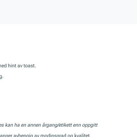
ed hint av toast.
g.
res kan ha en annen årgang/etikett enn oppgitt
anger avhengig av modinsgrad og kvalitet.