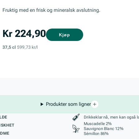
Fruktig med en frisk og mineralsk avslutning.
Kr 224,90
Kjøp
37,5 cl
599,73 kr/l
Produkter som ligner
kteristikk
Stil, lagring og r
LDE
Drikkeklar nå, men kan også l
Muscadelle 2%
ISKHET
Sauvignon Blanc 12%
ØDME
Sémillon 86%