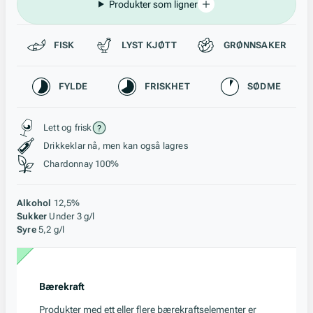
Produkter som ligner
Passer til
FISK
LYST KJØTT
GRØNNSAKER
Karakteristikk
FYLDE
FRISKHET
SØDME
Stil, lagring og råstoff
Lett og frisk
Drikkeklar nå, men kan også lagres
Chardonnay 100%
Alkohol
12,5%
Sukker
Under 3 g/l
Syre
5,2 g/l
Bærekraft
Produkter med ett eller flere bærekraftselementer er