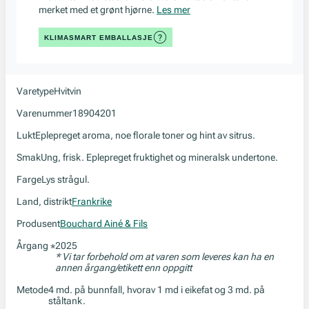
merket med et grønt hjørne.
Les mer
KLIMASMART EMBALLASJE
Varetype
Hvitvin
Varenummer
18904201
Lukt
Eplepreget aroma, noe florale toner og hint av sitrus.
Smak
Ung, frisk. Eplepreget fruktighet og mineralsk undertone.
Farge
Lys strågul.
Land, distrikt
Frankrike
Produsent
Bouchard Ainé & Fils
Årgang
2025
*
* Vi tar forbehold om at varen som leveres kan ha en
annen årgang/etikett enn oppgitt
Metode
4 md. på bunnfall, hvorav 1 md i eikefat og 3 md. på
ståltank.