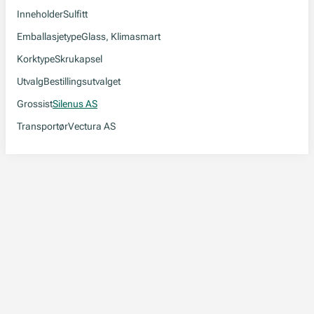
Inneholder
Sulfitt
Emballasjetype
Glass, Klimasmart
Korktype
Skrukapsel
Utvalg
Bestillingsutvalget
Grossist
Silenus AS
Transportør
Vectura AS