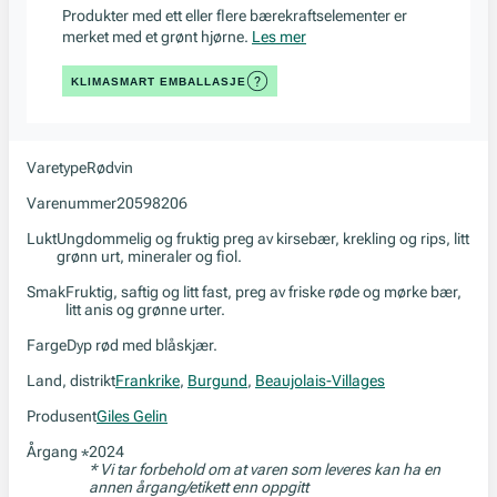
Produkter med ett eller flere bærekraftselementer er
merket med et grønt hjørne.
Les mer
KLIMASMART EMBALLASJE
Varetype
Rødvin
Varenummer
20598206
Lukt
Ungdommelig og fruktig preg av kirsebær, krekling og rips, litt
grønn urt, mineraler og fiol.
Smak
Fruktig, saftig og litt fast, preg av friske røde og mørke bær,
litt anis og grønne urter.
Farge
Dyp rød med blåskjær.
Land, distrikt
Frankrike
,
Burgund
,
Beaujolais-Villages
Produsent
Giles Gelin
Årgang
2024
*
* Vi tar forbehold om at varen som leveres kan ha en
annen årgang/etikett enn oppgitt