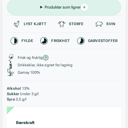
Produkter som ligner
Passer til
LYST KJØTT
STORFE
SVIN
Karakteristikk
FYLDE
FRISKHET
GARVESTOFFER
Stil, lagring og råstoff
Frisk og fruktig
Drikkeklar, ikke egnet for lagring
Gamay 100%
Alkohol
13%
Sukker
Under 3 g/l
Syre
3,5 g/l
Bærekraft