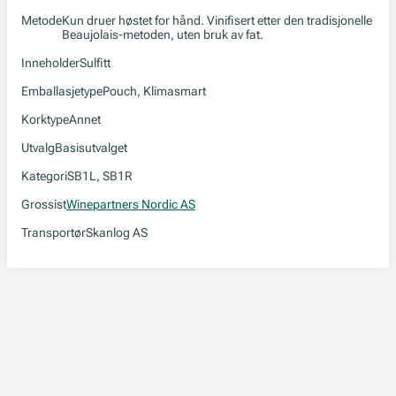
Metode
Kun druer høstet for hånd. Vinifisert etter den tradisjonelle
Beaujolais-metoden, uten bruk av fat.
Inneholder
Sulfitt
Emballasjetype
Pouch, Klimasmart
Korktype
Annet
Utvalg
Basisutvalget
Kategori
SB1L, SB1R
Grossist
Winepartners Nordic AS
Transportør
Skanlog AS