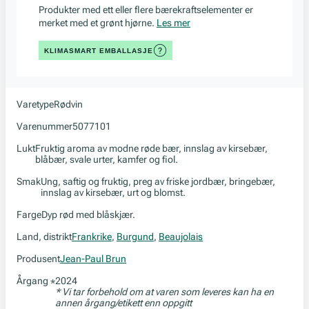
Produkter med ett eller flere bærekraftselementer er
merket med et grønt hjørne.
Les mer
KLIMASMART EMBALLASJE
Varetype
Rødvin
Varenummer
5077101
Lukt
Fruktig aroma av modne røde bær, innslag av kirsebær,
blåbær, svale urter, kamfer og fiol.
Smak
Ung, saftig og fruktig, preg av friske jordbær, bringebær,
innslag av kirsebær, urt og blomst.
Farge
Dyp rød med blåskjær.
Land, distrikt
Frankrike
,
Burgund
,
Beaujolais
Produsent
Jean-Paul Brun
Årgang
2024
*
* Vi tar forbehold om at varen som leveres kan ha en
annen årgang/etikett enn oppgitt