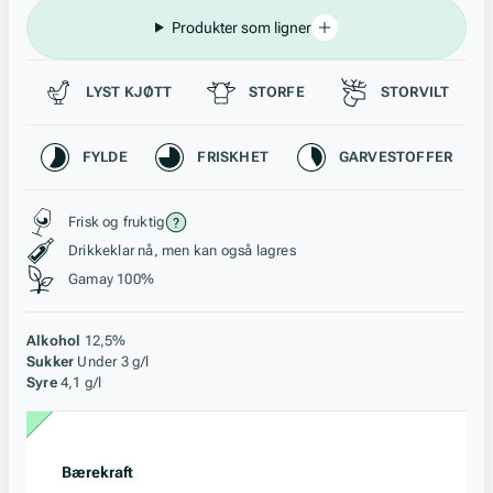
Produkter som ligner
Passer til
LYST KJØTT
STORFE
STORVILT
Karakteristikk
FYLDE
FRISKHET
GARVESTOFFER
Stil, lagring og råstoff
Frisk og fruktig
Drikkeklar nå, men kan også lagres
Gamay 100%
Alkohol
12,5%
Sukker
Under 3 g/l
Syre
4,1 g/l
Bærekraft