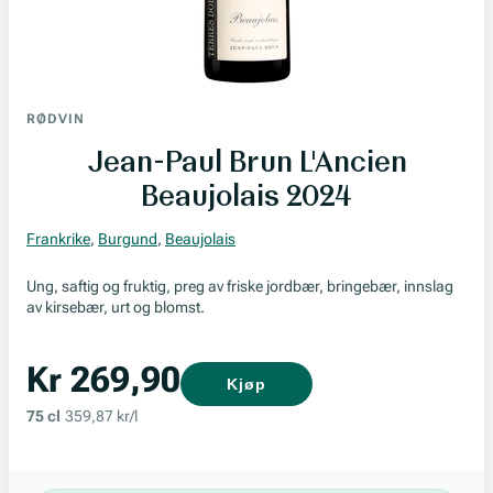
RØDVIN
Jean-Paul Brun L'Ancien
Beaujolais 2024
Frankrike
,
Burgund
,
Beaujolais
Ung, saftig og fruktig, preg av friske jordbær, bringebær, innslag
av kirsebær, urt og blomst.
Kr 269,90
Kjøp
75 cl
359,87 kr/l