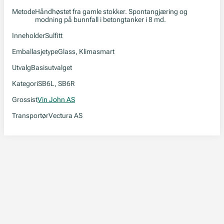
Metode
Håndhøstet fra gamle stokker. Spontangjæring og
modning på bunnfall i betongtanker i 8 md.
Inneholder
Sulfitt
Emballasjetype
Glass, Klimasmart
Utvalg
Basisutvalget
Kategori
SB6L, SB6R
Grossist
Vin John AS
Transportør
Vectura AS