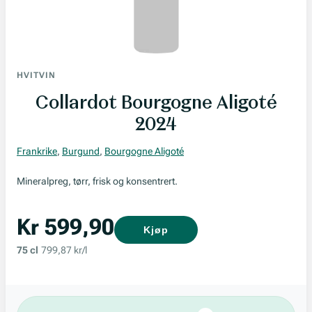
HVITVIN
Collardot Bourgogne Aligoté
2024
Frankrike
,
Burgund
,
Bourgogne Aligoté
Mineralpreg, tørr, frisk og konsentrert.
Kr 599,90
Kjøp
75 cl
799,87 kr/l