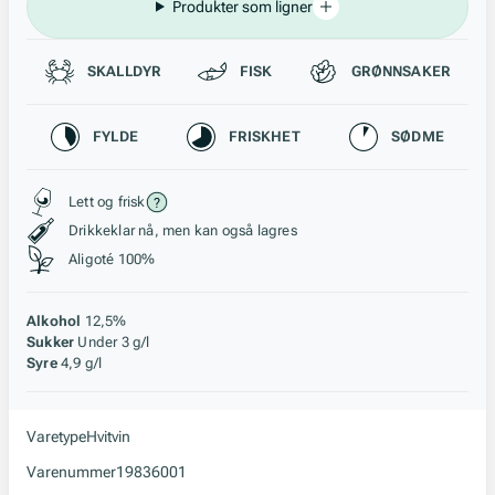
Produkter som ligner
Passer til
SKALLDYR
FISK
GRØNNSAKER
Karakteristikk
FYLDE
FRISKHET
SØDME
Stil, lagring og råstoff
Lett og frisk
Drikkeklar nå, men kan også lagres
Aligoté 100%
Alkohol
12,5%
Sukker
Under 3 g/l
Syre
4,9 g/l
Varetype
Hvitvin
Varenummer
19836001