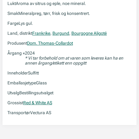
Lukt
Aroma av sitrus og eple, noe mineral.
Smak
Mineralpreg, tørr, frisk og konsentrert.
Farge
Lys gul.
Land, distrikt
Frankrike
,
Burgund
,
Bourgogne Aligoté
Produsent
Dom. Thomas-Collardot
Årgang
2024
*
* Vi tar forbehold om at varen som leveres kan ha en
annen årgang/etikett enn oppgitt
Inneholder
Sulfitt
Emballasjetype
Glass
Utvalg
Bestillingsutvalget
Grossist
Red & White AS
Transportør
Vectura AS