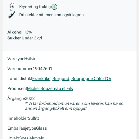
Stil, lagring og råstoff
Krydret og fruktig
Drikkeklar nå, men kan også lagres
Alkohol
13%
Sukker
Under 3 g/l
Varetype
Hvitvin
Varenummer
19042601
Land, distrikt
Frankrike
,
Burgund
,
Bourgogne Côte d’Or
Produsent
Michel Bouzereau et Fils
Årgang
2022
*
* Vi tar forbehold om at varen som leveres kan ha en
annen årgang/etikett enn oppgitt
Inneholder
Sulfitt
Emballasjetype
Glass
Utvalg
Spesialutvalg