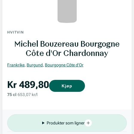
HVITVIN
Michel Bouzereau Bourgogne
Côte d'Or Chardonnay
Frankrike
,
Burgund
,
Bourgogne Côte d’Or
Kr 489,80
Kjøp
75 cl
653,07 kr/l
Produkter som ligner