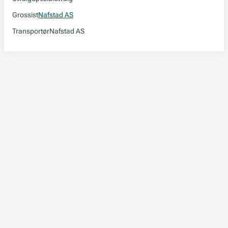
Grossist
Nafstad AS
Transportør
Nafstad AS