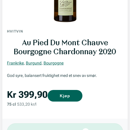
HVITVIN
Au Pied Du Mont Chauve
Bourgogne Chardonnay 2020
Frankrike
,
Burgund
,
Bourgogne
God syre, balansert fruktighet med et snev av smør.
Kr 399,90
Kjøp
75 cl
533,20 kr/l