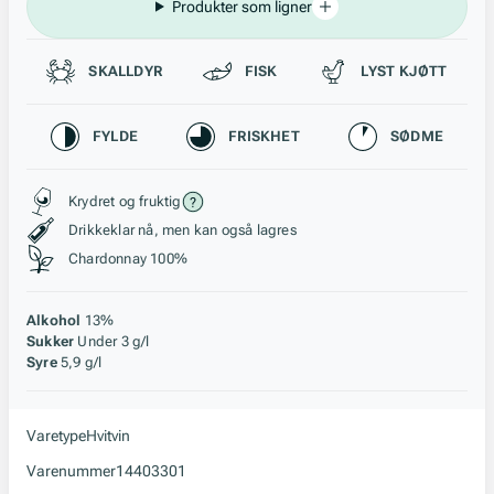
Produkter som ligner
Passer til
SKALLDYR
FISK
LYST KJØTT
Karakteristikk
FYLDE
FRISKHET
SØDME
Stil, lagring og råstoff
Krydret og fruktig
Drikkeklar nå, men kan også lagres
Chardonnay 100%
Alkohol
13%
Sukker
Under 3 g/l
Syre
5,9 g/l
Varetype
Hvitvin
Varenummer
14403301