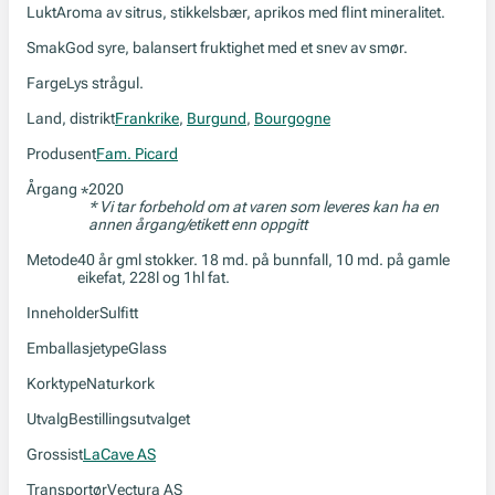
Lukt
Aroma av sitrus, stikkelsbær, aprikos med flint mineralitet.
Smak
God syre, balansert fruktighet med et snev av smør.
Farge
Lys strågul.
Land, distrikt
Frankrike
,
Burgund
,
Bourgogne
Produsent
Fam. Picard
Årgang
2020
*
* Vi tar forbehold om at varen som leveres kan ha en
annen årgang/etikett enn oppgitt
Metode
40 år gml stokker. 18 md. på bunnfall, 10 md. på gamle
eikefat, 228l og 1hl fat.
Inneholder
Sulfitt
Emballasjetype
Glass
Korktype
Naturkork
Utvalg
Bestillingsutvalget
Grossist
LaCave AS
Transportør
Vectura AS