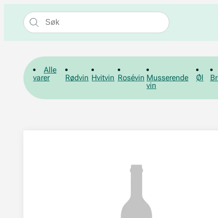
Alle
varer
Rødvin
Hvitvin
Rosévin
Musserende
Øl
Br
vin