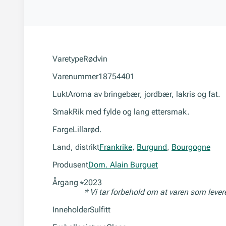
Varetype
Rødvin
Varenummer
18754401
Lukt
Aroma av bringebær, jordbær, lakris og fat.
Smak
Rik med fylde og lang ettersmak.
Farge
Lillarød.
Land, distrikt
Frankrike
,
Burgund
,
Bourgogne
Produsent
Dom. Alain Burguet
Årgang
2023
*
* Vi tar forbehold om at varen som leve
Inneholder
Sulfitt