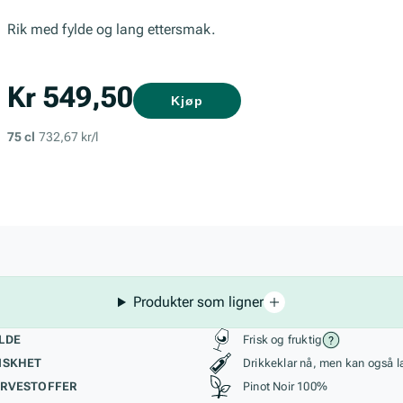
Rik med fylde og lang ettersmak.
Kr 549,50
Kjøp
75 cl
732,67 kr/l
Produkter som ligner
kteristikk
Stil, lagring og r
LDE
Frisk og fruktig
ISKHET
Drikkeklar nå, men kan også l
RVESTOFFER
Pinot Noir 100%