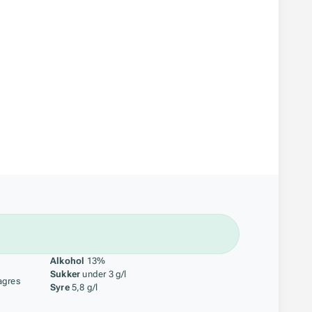
åstoff
Alkohol
13%
Sukker
under 3 g/l
agres
Syre
5,8 g/l