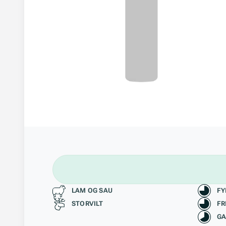
Passer til
Kara
LAM OG SAU
FY
STORVILT
FR
GA