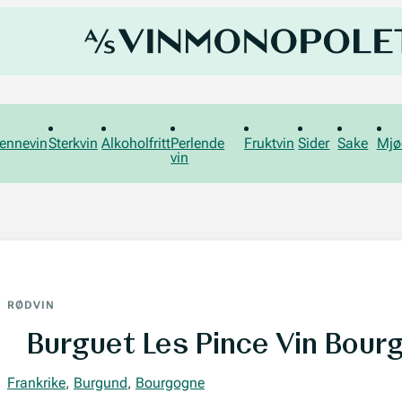
ennevin
Sterkvin
Alkoholfritt
Perlende
Fruktvin
Sider
Sake
Mjø
vin
RØDVIN
Burguet Les Pince Vin Bou
Frankrike
,
Burgund
,
Bourgogne