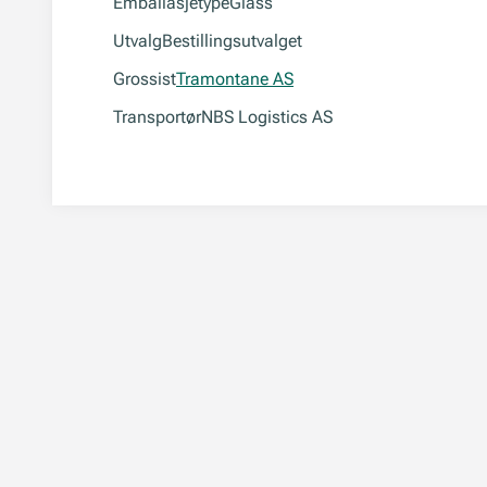
Emballasjetype
Glass
Utvalg
Bestillingsutvalget
Grossist
Tramontane AS
Transportør
NBS Logistics AS