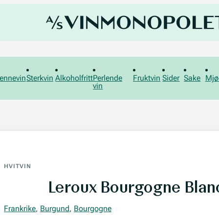
ennevin
Sterkvin
Alkoholfritt
Perlende
Fruktvin
Sider
Sake
Mjø
vin
HVITVIN
Leroux Bourgogne Blan
Frankrike
,
Burgund
,
Bourgogne