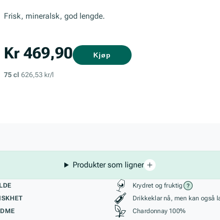
Frisk, mineralsk, god lengde.
Kr 469,90
Kjøp
75 cl
626,53 kr/l
Produkter som ligner
kteristikk
Stil, lagring og r
LDE
Krydret og fruktig
ISKHET
Drikkeklar nå, men kan også l
ØDME
Chardonnay 100%