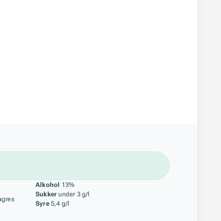
åstoff
Alkohol
13%
Sukker
under 3 g/l
agres
Syre
5,4 g/l