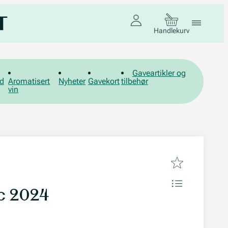
Handlekurv
Gaveartikler og
d
Aromatisert
Nyheter
Gavekort
tilbehør
vin
c 2024