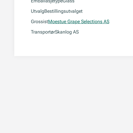
Emballasjetype
Glass
Utvalg
Bestillingsutvalget
Grossist
Moestue Grape Selections AS
Transportør
Skanlog AS