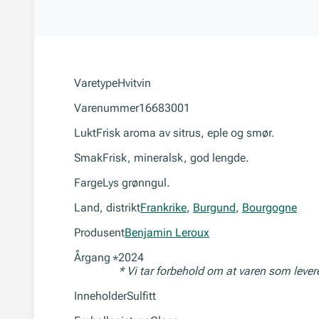
Varetype
Hvitvin
Varenummer
16683001
Lukt
Frisk aroma av sitrus, eple og smør.
Smak
Frisk, mineralsk, god lengde.
Farge
Lys grønngul.
Land, distrikt
Frankrike
,
Burgund
,
Bourgogne
Produsent
Benjamin Leroux
Årgang
2024
*
* Vi tar forbehold om at varen som leve
Inneholder
Sulfitt