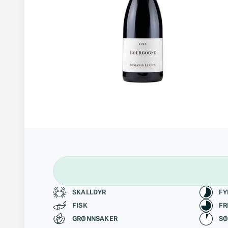
Passer til
Kara
SKALLDYR
FY
FISK
FR
GRØNNSAKER
S