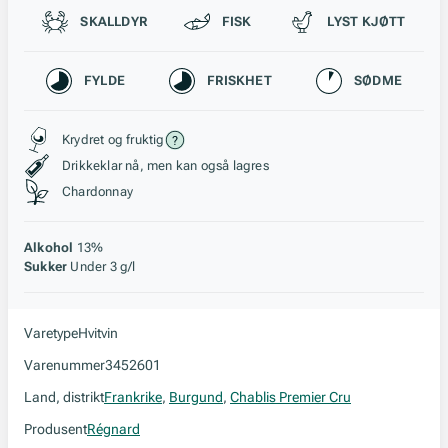
Passer til
SKALLDYR
FISK
LYST KJØTT
Karakteristikk
FYLDE
FRISKHET
SØDME
Stil, lagring og råstoff
Krydret og fruktig
Drikkeklar nå, men kan også lagres
Chardonnay
Alkohol
13%
Sukker
Under 3 g/l
Varetype
Hvitvin
Varenummer
3452601
Land, distrikt
Frankrike
,
Burgund
,
Chablis Premier Cru
Produsent
Régnard