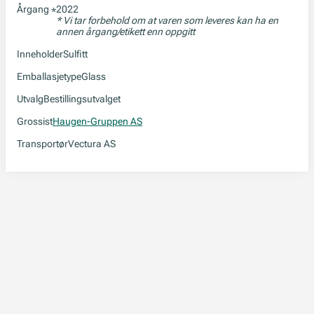
Årgang
2022
*
* Vi tar forbehold om at varen som leveres kan ha en
annen årgang/etikett enn oppgitt
Inneholder
Sulfitt
Emballasjetype
Glass
Utvalg
Bestillingsutvalget
Grossist
Haugen-Gruppen AS
Transportør
Vectura AS