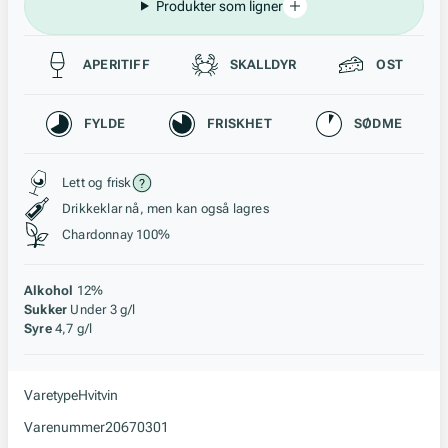
Produkter som ligner
Passer til
APERITIFF
SKALLDYR
OST
Karakteristikk
FYLDE
FRISKHET
SØDME
Stil, lagring og råstoff
Lett og frisk
Drikkeklar nå, men kan også lagres
Chardonnay 100%
Alkohol
12%
Sukker
Under 3 g/l
Syre
4,7 g/l
Varetype
Hvitvin
Varenummer
20670301