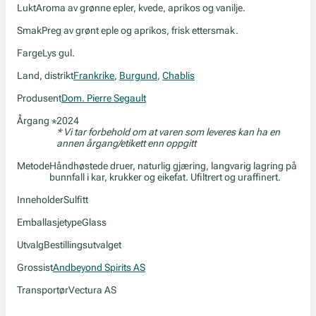
Lukt
Aroma av grønne epler, kvede, aprikos og vanilje.
Smak
Preg av grønt eple og aprikos, frisk ettersmak.
Farge
Lys gul.
Land, distrikt
Frankrike
,
Burgund
,
Chablis
Produsent
Dom. Pierre Segault
Årgang
2024
*
* Vi tar forbehold om at varen som leveres kan ha en
annen årgang/etikett enn oppgitt
Metode
Håndhøstede druer, naturlig gjæring, langvarig lagring på
bunnfall i kar, krukker og eikefat. Ufiltrert og uraffinert.
Inneholder
Sulfitt
Emballasjetype
Glass
Utvalg
Bestillingsutvalget
Grossist
Andbeyond Spirits AS
Transportør
Vectura AS