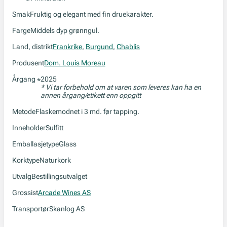
Smak
Fruktig og elegant med fin druekarakter.
Farge
Middels dyp grønngul.
Land, distrikt
Frankrike
,
Burgund
,
Chablis
Produsent
Dom. Louis Moreau
Årgang
2025
*
* Vi tar forbehold om at varen som leveres kan ha en
annen årgang/etikett enn oppgitt
Metode
Flaskemodnet i 3 md. før tapping.
Inneholder
Sulfitt
Emballasjetype
Glass
Korktype
Naturkork
Utvalg
Bestillingsutvalget
Grossist
Arcade Wines AS
Transportør
Skanlog AS