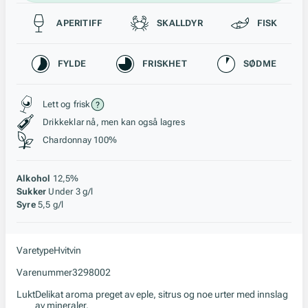
Passer til
APERITIFF
SKALLDYR
FISK
Karakteristikk
FYLDE
FRISKHET
SØDME
Stil, lagring og råstoff
Lett og frisk
Drikkeklar nå, men kan også lagres
Chardonnay 100%
Alkohol
12,5%
Sukker
Under 3 g/l
Syre
5,5 g/l
Varetype
Hvitvin
Varenummer
3298002
Lukt
Delikat aroma preget av eple, sitrus og noe urter med innslag
av mineraler.