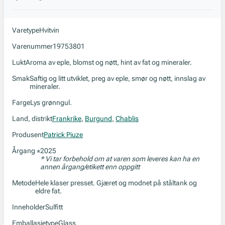
Varetype
Hvitvin
Varenummer
19753801
Lukt
Aroma av eple, blomst og nøtt, hint av fat og mineraler.
Smak
Saftig og litt utviklet, preg av eple, smør og nøtt, innslag av
mineraler.
Farge
Lys grønngul.
Land, distrikt
Frankrike
,
Burgund
,
Chablis
Produsent
Patrick Piuze
Årgang
2025
*
* Vi tar forbehold om at varen som leveres kan ha en
annen årgang/etikett enn oppgitt
Metode
Hele klaser presset. Gjæret og modnet på ståltank og
eldre fat.
Inneholder
Sulfitt
Emballasjetype
Glass