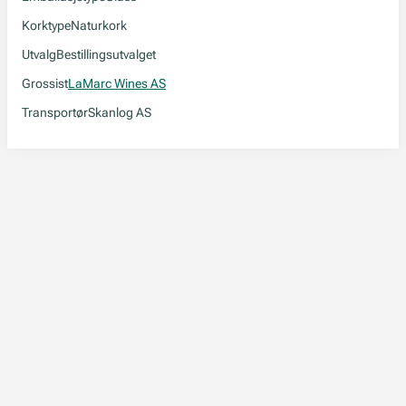
Korktype
Naturkork
Utvalg
Bestillingsutvalget
Grossist
LaMarc Wines AS
Transportør
Skanlog AS