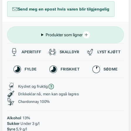
Send meg en epost hvis varen blir tilgjengelig
Produkter som ligner
Passer til
APERITIFF
SKALLDYR
LYST KJØTT
Karakteristikk
FYLDE
FRISKHET
SØDME
Stil, lagring og råstoff
Krydret og fruktig
Drikkeklar nå, men kan også lagres
Chardonnay 100%
Alkohol
13%
Sukker
Under 3 g/l
Syre
5,9 g/l