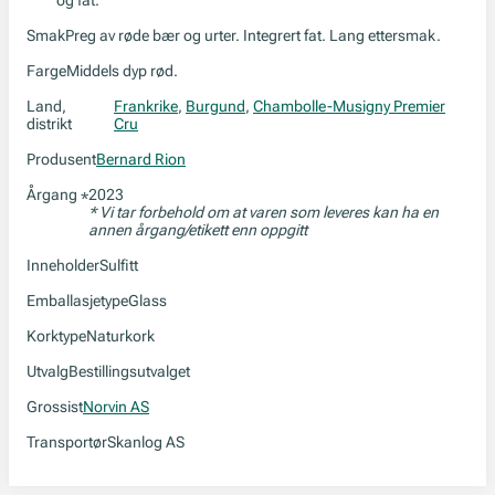
og fat.
Smak
Preg av røde bær og urter. Integrert fat. Lang ettersmak.
Farge
Middels dyp rød.
Land,
Frankrike
,
Burgund
,
Chambolle-Musigny Premier
distrikt
Cru
Produsent
Bernard Rion
Årgang
2023
*
* Vi tar forbehold om at varen som leveres kan ha en
annen årgang/etikett enn oppgitt
Inneholder
Sulfitt
Emballasjetype
Glass
Korktype
Naturkork
Utvalg
Bestillingsutvalget
Grossist
Norvin AS
Transportør
Skanlog AS