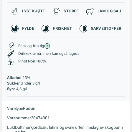
Passer til
LYST KJØTT
STORFE
LAM OG SAU
Karakteristikk
FYLDE
FRISKHET
GARVESTOFFER
Stil, lagring og råstoff
Frisk og fruktig
Drikkeklar nå, men kan også lagres
Pinot Noir 100%
Alkohol
13%
Sukker
Under 3 g/l
Syre
4,3 g/l
Varetype
Rødvin
Varenummer
20474301
Lukt
Duft markjordbær, lakris og svale urter, innslag av skogbunn