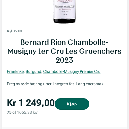
RØDVIN
Bernard Rion Chambolle-
Musigny 1er Cru Les Gruenchers
2023
Frankrike
,
Burgund
,
Chambolle-Musigny Premier Cru
Preg av røde bær og urter. Integrert fat. Lang ettersmak.
Kr 1 249,00
Kjøp
75 cl
1665,33 kr/l