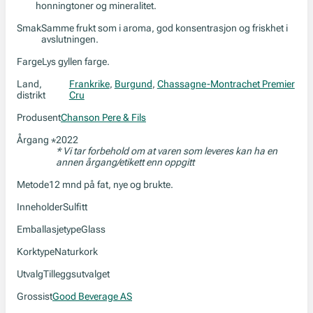
honningtoner og mineralitet.
Smak
Samme frukt som i aroma, god konsentrasjon og friskhet i
avslutningen.
Farge
Lys gyllen farge.
Land,
Frankrike
,
Burgund
,
Chassagne-Montrachet Premier
distrikt
Cru
Produsent
Chanson Pere & Fils
Årgang
2022
*
* Vi tar forbehold om at varen som leveres kan ha en
annen årgang/etikett enn oppgitt
Metode
12 mnd på fat, nye og brukte.
Inneholder
Sulfitt
Emballasjetype
Glass
Korktype
Naturkork
Utvalg
Tilleggsutvalget
Grossist
Good Beverage AS