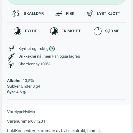
Passer til
SKALLDYR
FISK
LYST KJØTT
Karakteristikk
FYLDE
FRISKHET
SØDME
Stil, lagring og råstoff
Krydret og fruktig
Drikkeklar nå, men kan også lagres
Chardonnay 100%
Alkohol
13,5%
Sukker
Under 3 g/l
Syre
4,6 g/l
Varetype
Hvitvin
Varenummer
671201
Lukt
Konsentrerte aromaer av hvit steinfrukt, blomst,