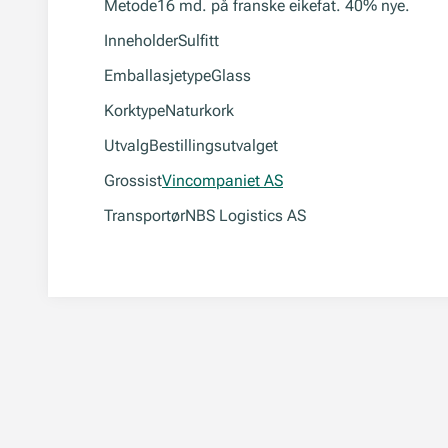
Metode
16 md. på franske eikefat. 40% nye.
Inneholder
Sulfitt
Emballasjetype
Glass
Korktype
Naturkork
Utvalg
Bestillingsutvalget
Grossist
Vincompaniet AS
Transportør
NBS Logistics AS