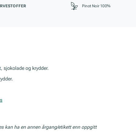
RVESTOFFER
Pinot Noir 100%
t, sjokolade og krydder.
rydder.
is
res kan ha en annen årgang/etikett enn oppgitt