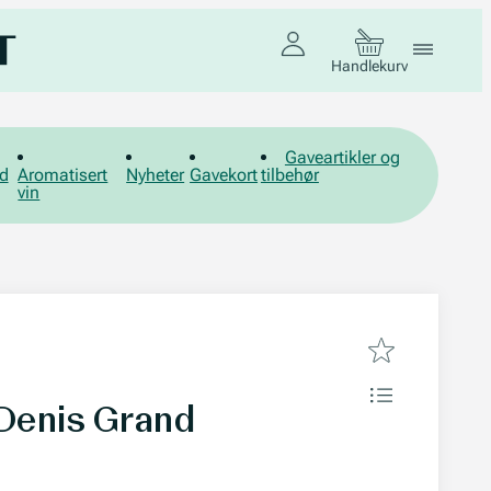
Handlekurv
Gaveartikler og
d
Aromatisert
Nyheter
Gavekort
tilbehør
vin
 Denis Grand