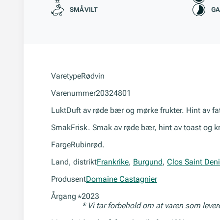
SMÅVILT
GA
Varetype
Rødvin
Varenummer
20324801
Lukt
Duft av røde bær og mørke frukter. Hint av fa
Smak
Frisk. Smak av røde bær, hint av toast og k
Farge
Rubinrød.
Land, distrikt
Frankrike
,
Burgund
,
Clos Saint Den
Produsent
Domaine Castagnier
Årgang
2023
*
* Vi tar forbehold om at varen som leve