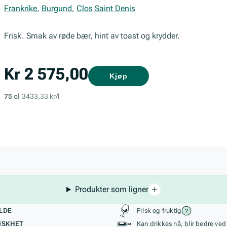
Frankrike
,
Burgund
,
Clos Saint Denis
Frisk. Smak av røde bær, hint av toast og krydder.
Kr 2 575,00
Kjøp
75 cl
3433,33 kr/l
Produkter som ligner
kteristikk
Stil, lagring og r
LDE
Frisk og fruktig
ISKHET
Kan drikkes nå, blir bedre ved