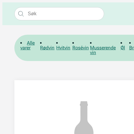
Alle
varer
Rødvin
Hvitvin
Rosévin
Musserende
Øl
Br
vin