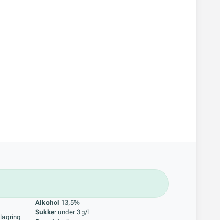
åstoff
Alkohol
13,5%
Sukker
under 3 g/l
 lagring