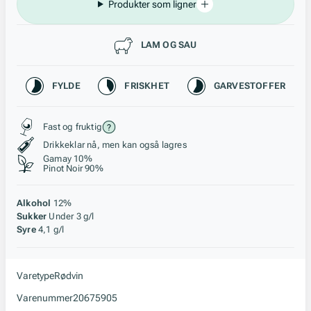
Produkter som ligner
Passer til
LAM OG SAU
Karakteristikk
FYLDE
FRISKHET
GARVESTOFFER
Stil, lagring og råstoff
Fast og fruktig
Drikkeklar nå, men kan også lagres
Gamay 10%
Pinot Noir 90%
Alkohol
12%
Sukker
Under 3 g/l
Syre
4,1 g/l
Varetype
Rødvin
Varenummer
20675905