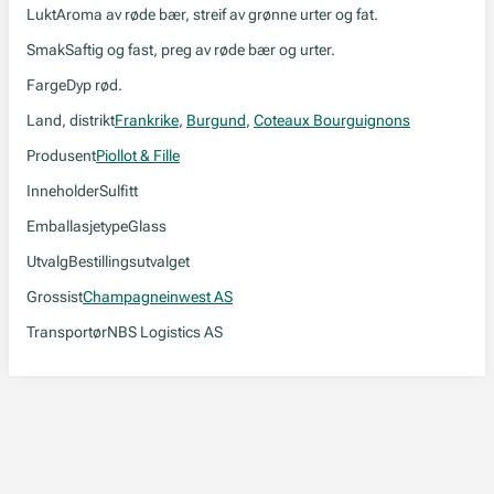
Lukt
Aroma av røde bær, streif av grønne urter og fat.
Smak
Saftig og fast, preg av røde bær og urter.
Farge
Dyp rød.
Land, distrikt
Frankrike
,
Burgund
,
Coteaux Bourguignons
Produsent
Piollot & Fille
Inneholder
Sulfitt
Emballasjetype
Glass
Utvalg
Bestillingsutvalget
Grossist
Champagneinwest AS
Transportør
NBS Logistics AS