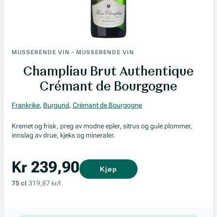
MUSSERENDE VIN
-
MUSSERENDE VIN
Champliau Brut Authentique
Crémant de Bourgogne
Frankrike
,
Burgund
,
Crémant de Bourgogne
Kremet og frisk, preg av modne epler, sitrus og gule plommer,
innslag av drue, kjeks og mineraler.
Kr 239,90
Kjøp
75 cl
319,87 kr/l