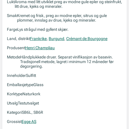
Lukt
Aroma med litt utviklet preg av modne gule epler og steinfrukt,
litt drue, kjeks og mineraler.
Smak
Kremet og frisk, preg av modne epler, sitrus og gule
plommer, innslag av drue, kjeks og mineraler.
Farge
Lys strågul med gyllent skjær.
Land, distrikt
Frankrike
,
Burgund
,
Crémant de Bourgogne
Produsent
Henri Champliau
Metode
Håndplukkede druer. Separat vinifikasjon av basevin.
Tradisjonell metode, lagret i minimum 12 måneder før
degorgering.
Inneholder
Sulfitt
Emballasjetype
Glass
Korktype
Naturkork
Utvalg
Testutvalget
Kategori
SB6L, SB6R
Grossist
Egge AS