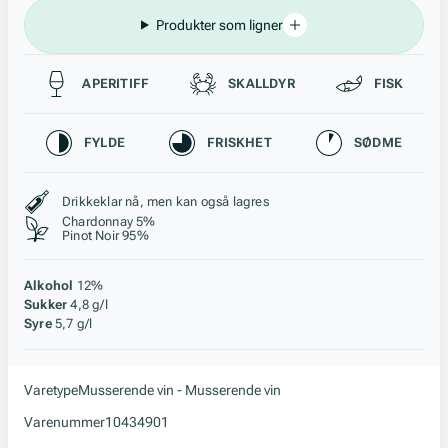
Produkter som ligner
Passer til
APERITIFF
SKALLDYR
FISK
Karakteristikk
FYLDE
FRISKHET
SØDME
Stil, lagring og råstoff
Drikkeklar nå, men kan også lagres
Chardonnay 5%
Pinot Noir 95%
Alkohol
12%
Sukker
4,8 g/l
Syre
5,7 g/l
Varetype
Musserende vin - Musserende vin
Varenummer
10434901