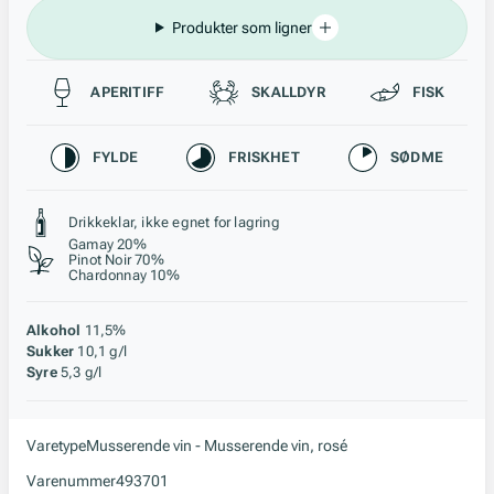
Produkter som ligner
Passer til
APERITIFF
SKALLDYR
FISK
Karakteristikk
FYLDE
FRISKHET
SØDME
Stil, lagring og råstoff
Drikkeklar, ikke egnet for lagring
Gamay 20%
Pinot Noir 70%
Chardonnay 10%
Alkohol
11,5%
Sukker
10,1 g/l
Syre
5,3 g/l
Varetype
Musserende vin - Musserende vin, rosé
Varenummer
493701