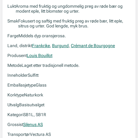
Lukt
Aroma med fruktig og ungdommelig preg av røde bær og
modent eple, litt blomster og urter.
Smak
Fokusert og saftig med fruktig preg av røde bær, litt eple,
sitrus og urter. God lengde, myk brus.
Farge
Middels dyp oransjerosa.
Land, distrikt
Frankrike
,
Burgund
,
Crémant de Bourgogne
Produsent
Louis Bouillot
Metode
Laget etter tradisjonell metode.
Inneholder
Sulfitt
Emballasjetype
Glass
Korktype
Naturkork
Utvalg
Basisutvalget
Kategori
SB1L, SB1R
Grossist
Silenus AS
Transportør
Vectura AS