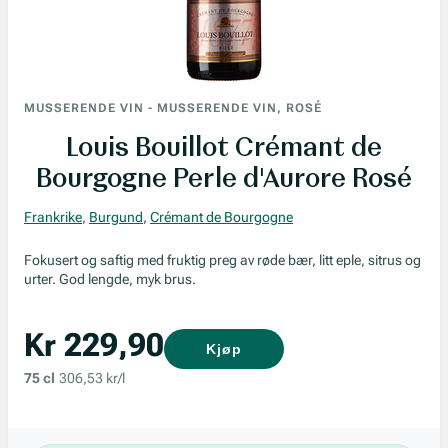
MUSSERENDE VIN
-
MUSSERENDE VIN, ROSÉ
Louis Bouillot Crémant de
Bourgogne Perle d'Aurore Rosé
Frankrike
,
Burgund
,
Crémant de Bourgogne
Fokusert og saftig med fruktig preg av røde bær, litt eple, sitrus og
urter. God lengde, myk brus.
Kr 229,90
Kjøp
75 cl
306,53 kr/l