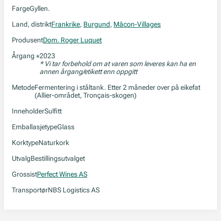
Farge
Gyllen.
Land, distrikt
Frankrike
,
Burgund
,
Mâcon-Villages
Produsent
Dom. Roger Luquet
Årgang
2023
*
* Vi tar forbehold om at varen som leveres kan ha en
annen årgang/etikett enn oppgitt
Metode
Fermentering i ståltank. Etter 2 måneder over på eikefat
(Allier-området, Tronçais-skogen)
Inneholder
Sulfitt
Emballasjetype
Glass
Korktype
Naturkork
Utvalg
Bestillingsutvalget
Grossist
Perfect Wines AS
Transportør
NBS Logistics AS