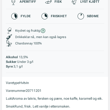
Passer til
APERITIFF
FISK
LYST KJØTT
Karakteristikk
FYLDE
FRISKHET
SØDME
Stil, lagring og råstoff
Krydret og fruktig
Drikkeklar nå, men kan også lagres
Chardonnay 100%
Alkohol
13,5%
Sukker
Under 3 g/l
Syre
3,1 g/l
Varetype
Hvitvin
Varenummer
20711201
Lukt
Aroma av lakris, fersken og pære, noe kaffe, karamell og eik.
Smak
Rund, frisk. Lett vanilje i ettersmaken.