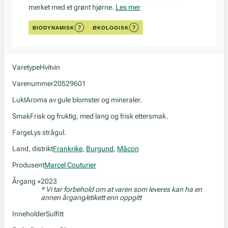
merket med et grønt hjørne.
Les mer
BIODYNAMISK
ØKOLOGISK
Varetype
Hvitvin
Varenummer
20529601
Lukt
Aroma av gule blomster og mineraler.
Smak
Frisk og fruktig, med lang og frisk ettersmak.
Farge
Lys strågul.
Land, distrikt
Frankrike
,
Burgund
,
Mâcon
Produsent
Marcel Couturier
Årgang
2023
*
* Vi tar forbehold om at varen som leveres kan ha en
annen årgang/etikett enn oppgitt
Inneholder
Sulfitt