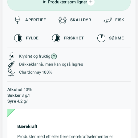
Produkter som ligner
Passer til
APERITIFF
SKALLDYR
FISK
Karakteristikk
FYLDE
FRISKHET
SØDME
Stil, lagring og råstoff
Krydret og fruktig
Drikkeklar nå, men kan også lagres
Chardonnay 100%
Alkohol
13%
Sukker
3 g/l
Syre
4,2 g/l
Bærekraft
Produkter med ett eller flere bærekraftselementer er