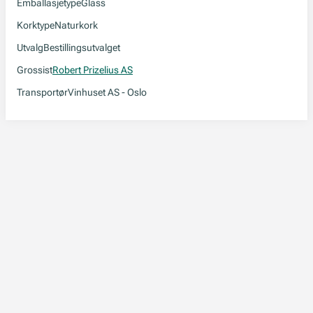
Emballasjetype
Glass
Korktype
Naturkork
Utvalg
Bestillingsutvalget
Grossist
Robert Prizelius AS
Transportør
Vinhuset AS - Oslo