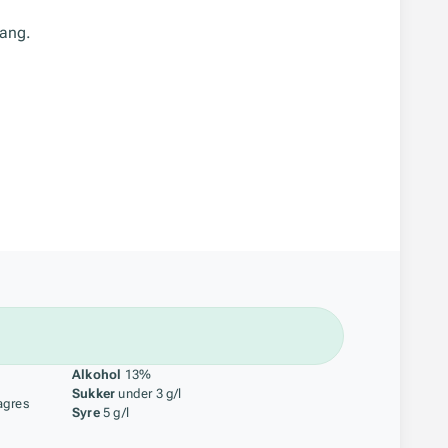
Lang.
åstoff
Alkohol
13%
Sukker
under 3 g/l
agres
Syre
5 g/l