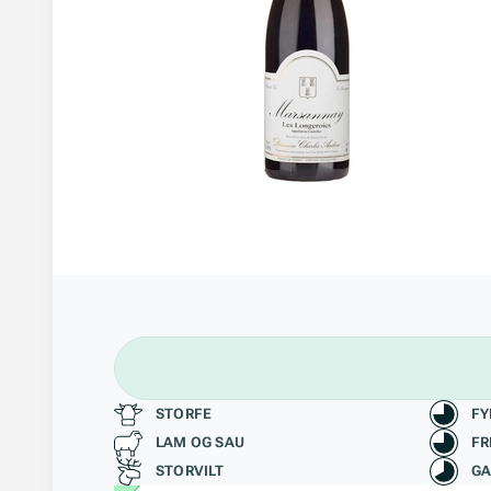
Passer til
Kara
STORFE
FY
LAM OG SAU
FR
STORVILT
GA