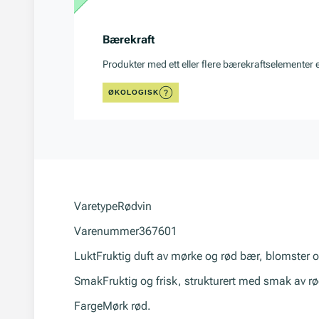
Bærekraft
Produkter med ett eller flere bærekraftselementer 
ØKOLOGISK
Varetype
Rødvin
Varenummer
367601
Lukt
Fruktig duft av mørke og rød bær, blomster o
Smak
Fruktig og frisk, strukturert med smak av 
Farge
Mørk rød.