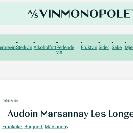
ennevin
Sterkvin
Alkoholfritt
Perlende
Fruktvin
Sider
Sake
Mjø
vin
RØDVIN
Audoin Marsannay Les Long
Frankrike
,
Burgund
,
Marsannay