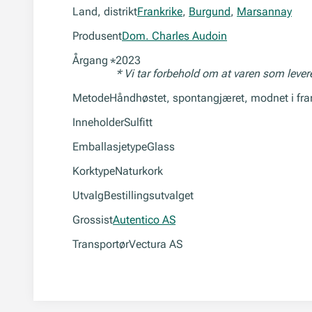
Land, distrikt
Frankrike
,
Burgund
,
Marsannay
Produsent
Dom. Charles Audoin
Årgang
2023
*
* Vi tar forbehold om at varen som leve
Metode
Håndhøstet, spontangjæret, modnet i fra
Inneholder
Sulfitt
Emballasjetype
Glass
Korktype
Naturkork
Utvalg
Bestillingsutvalget
Grossist
Autentico AS
Transportør
Vectura AS