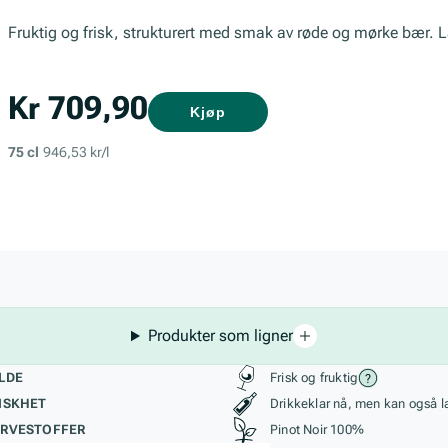
Fruktig og frisk, strukturert med smak av røde og mørke bær. 
Kr 709,90
Kjøp
75 cl
946,53 kr/l
Produkter som ligner
kteristikk
Stil, lagring og r
LDE
Frisk og fruktig
ISKHET
Drikkeklar nå, men kan også l
RVESTOFFER
Pinot Noir 100%