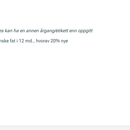
res kan ha en annen årgang/etikett enn oppgitt
nske fat i 12 md., hvorav 20% nye