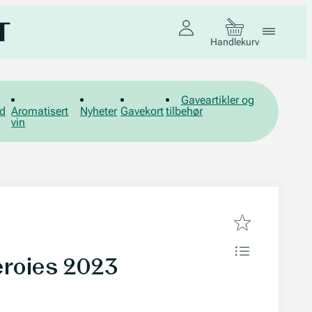
Handlekurv
Gaveartikler og
d
Aromatisert
Nyheter
Gavekort
tilbehør
vin
eroies 2023