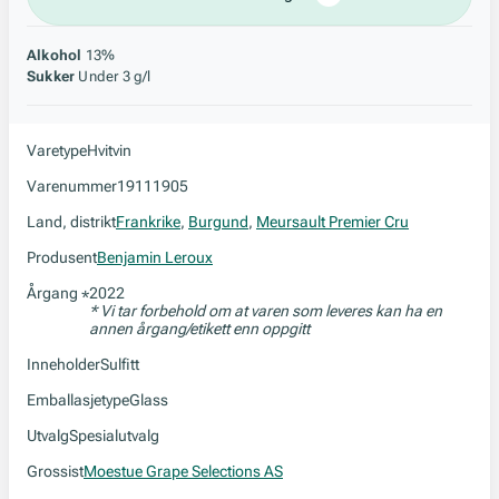
Alkohol
13%
Sukker
Under 3 g/l
Varetype
Hvitvin
Varenummer
19111905
Land, distrikt
Frankrike
,
Burgund
,
Meursault Premier Cru
Produsent
Benjamin Leroux
Årgang
2022
*
* Vi tar forbehold om at varen som leveres kan ha en
annen årgang/etikett enn oppgitt
Inneholder
Sulfitt
Emballasjetype
Glass
Utvalg
Spesialutvalg
Grossist
Moestue Grape Selections AS