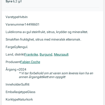
Syre
6,2 g/l
Varetype
Hvitvin
Varenummer
14498601
Lukt
Aroma av gul steinfrukt, sitrus, krydder og mineralitet.
Smak
Ren fruktighet, sitrus med mineralsk ettersmak.
Farge
Gyllengul.
Land, distrikt
Frankrike
,
Burgund
,
Meursault
Produsent
Fabien Coche
Årgang
2024
*
* Vi tar forbehold om at varen som leveres kan ha en
annen årgang/etikett enn oppgitt
Inneholder
Sulfitt
Emballasjetype
Glass
Korktype
Naturkork