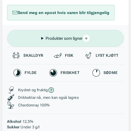
Send meg en epost hvis varen blir tilgjengelig
Produkter som ligner
Passer til
SKALLDYR
FISK
LYST KJØTT
Karakteristikk
FYLDE
FRISKHET
SØDME
Stil, lagring og råstoff
Krydret og fruktig
Drikkeklar nå, men kan også lagres
Chardonnay 100%
Alkohol
12,5%
Sukker
Under 3 g/l