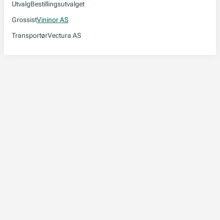
Utvalg
Bestillingsutvalget
Grossist
Vininor AS
Transportør
Vectura AS