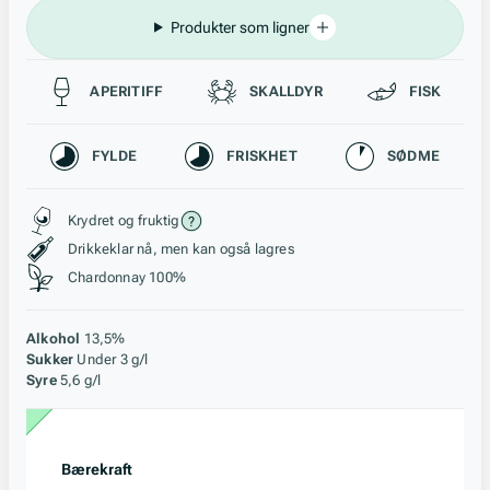
Produkter som ligner
Passer til
APERITIFF
SKALLDYR
FISK
Karakteristikk
FYLDE
FRISKHET
SØDME
Stil, lagring og råstoff
Krydret og fruktig
Drikkeklar nå, men kan også lagres
Chardonnay 100%
Alkohol
13,5%
Sukker
Under 3 g/l
Syre
5,6 g/l
Bærekraft