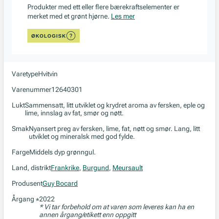
Produkter med ett eller flere bærekraftselementer er
merket med et grønt hjørne.
Les mer
ØKOLOGISK
Varetype
Hvitvin
Varenummer
12640301
Lukt
Sammensatt, litt utviklet og krydret aroma av fersken, eple og
lime, innslag av fat, smør og nøtt.
Smak
Nyansert preg av fersken, lime, fat, nøtt og smør. Lang, litt
utviklet og mineralsk med god fylde.
Farge
Middels dyp grønngul.
Land, distrikt
Frankrike
,
Burgund
,
Meursault
Produsent
Guy Bocard
Årgang
2022
*
* Vi tar forbehold om at varen som leveres kan ha en
annen årgang/etikett enn oppgitt