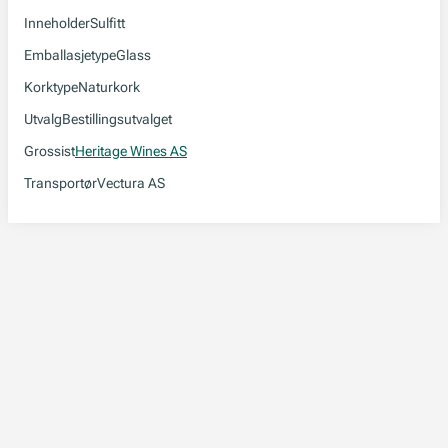
Inneholder
Sulfitt
Emballasjetype
Glass
Korktype
Naturkork
Utvalg
Bestillingsutvalget
Grossist
Heritage Wines AS
Transportør
Vectura AS