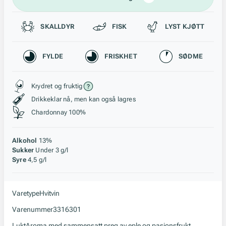
Passer til
SKALLDYR
FISK
LYST KJØTT
Karakteristikk
FYLDE
FRISKHET
SØDME
Stil, lagring og råstoff
Krydret og fruktig
Drikkeklar nå, men kan også lagres
Chardonnay 100%
Alkohol
13%
Sukker
Under 3 g/l
Syre
4,5 g/l
Varetype
Hvitvin
Varenummer
3316301
Lukt
Aroma med sammensatt preg av eple og pasjonsfrukt,