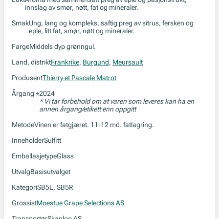
innslag av smør, nøtt, fat og mineraler.
Smak
Ung, lang og kompleks, saftig preg av sitrus, fersken og
eple, litt fat, smør, nøtt og mineraler.
Farge
Middels dyp grønngul.
Land, distrikt
Frankrike
,
Burgund
,
Meursault
Produsent
Thierry et Pascale Matrot
Årgang
2024
*
* Vi tar forbehold om at varen som leveres kan ha en
annen årgang/etikett enn oppgitt
Metode
Vinen er fatgjæret. 11-12 md. fatlagring.
Inneholder
Sulfitt
Emballasjetype
Glass
Utvalg
Basisutvalget
Kategori
SB5L, SB5R
Grossist
Moestue Grape Selections AS
Transportør
Skanlog AS