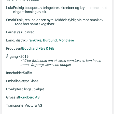
Lukt
Fruktig bouquet av bringebær, kirsebær og kryddertoner med
elegant innslag av eik.
Smak
Frisk, ren, balansert syre. Middels fyldig vin med smak av
røde bær samt skogsbær.
Farge
Lys rubinrød.
Land, distrikt
Frankrike
,
Burgund
,
Monthélie
Produsent
Bouchard Père & Fils
Årgang
2019
*
* Vi tar forbehold om at varen som leveres kan ha en
annen årgang/etikett enn oppgitt
Inneholder
Sulfitt
Emballasjetype
Glass
Utvalg
Bestillingsutvalget
Grossist
Fondberg AS
Transportør
Vectura AS