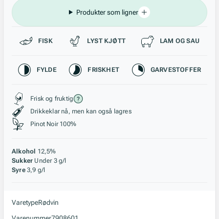
Produkter som ligner
Passer til
FISK
LYST KJØTT
LAM OG SAU
Karakteristikk
FYLDE
FRISKHET
GARVESTOFFER
Stil, lagring og råstoff
Frisk og fruktig
Drikkeklar nå, men kan også lagres
Pinot Noir 100%
Alkohol
12,5%
Sukker
Under 3 g/l
Syre
3,9 g/l
Varetype
Rødvin
Varenummer
7908601