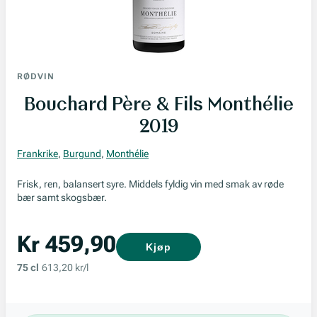
RØDVIN
Bouchard Père & Fils Monthélie
2019
Frankrike
,
Burgund
,
Monthélie
Frisk, ren, balansert syre. Middels fyldig vin med smak av røde
bær samt skogsbær.
Kr 459,90
Kjøp
75 cl
613,20 kr/l