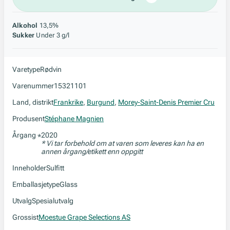
Alkohol
13,5%
Sukker
Under 3 g/l
Varetype
Rødvin
Varenummer
15321101
Land, distrikt
Frankrike
,
Burgund
,
Morey-Saint-Denis Premier Cru
Produsent
Stéphane Magnien
Årgang
2020
*
* Vi tar forbehold om at varen som leveres kan ha en
annen årgang/etikett enn oppgitt
Inneholder
Sulfitt
Emballasjetype
Glass
Utvalg
Spesialutvalg
Grossist
Moestue Grape Selections AS