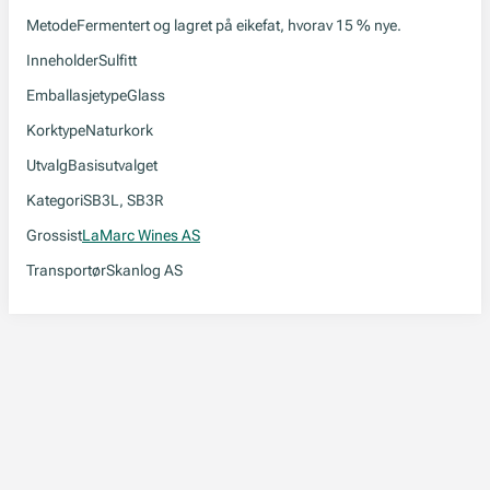
Metode
Fermentert og lagret på eikefat, hvorav 15 % nye.
Inneholder
Sulfitt
Emballasjetype
Glass
Korktype
Naturkork
Utvalg
Basisutvalget
Kategori
SB3L, SB3R
Grossist
LaMarc Wines AS
Transportør
Skanlog AS