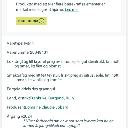
Produkter med ett eller flere bærekraftselementer er
merket med et grønt hjørne.
Les mer
ØKOLOGISK
Varetype
Hvitvin
Varenummer
20048401
Lukt
Ungt og litt krydret preg av sitrus, eple, gul steinfrukt, fat, nøtt
og smør, litt flint og blomst.
Smak
Saftig med litt feit tekstur, friskt preg av sitrus, eple, fat, nøtt,
smør, litt vanilje og kamfer.
Farge
Middels dyp grønngul.
Land, distrikt
Frankrike
,
Burgund
,
Rully
Produsent
Domaine Claudie Jobard
Årgang
2024
*
* Vi tar forbehold om at varen som leveres kan ha en
annen årgang/etikett enn oppgitt