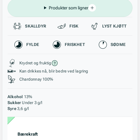
Produkter som ligner
Passer til
SKALLDYR
FISK
LYST KJØTT
Karakteristikk
FYLDE
FRISKHET
SØDME
Stil, lagring og råstoff
Krydret og fruktig
Kan drikkes nå, blir bedre ved lagring
Chardonnay 100%
Alkohol
13%
Sukker
Under 3 g/l
Syre
3,6 g/l
Bærekraft