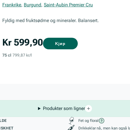
Frankrike
,
Burgund
,
Saint-Aubin Premier Cru
Fyldig med fruktsødme og mineraler. Balansert.
Kr 599,90
Kjøp
75 cl
799,87 kr/l
Produkter som ligner
kteristikk
Stil, lagring og r
LDE
Fet og floral
ISKHET
Drikkeklar nå, men kan også l