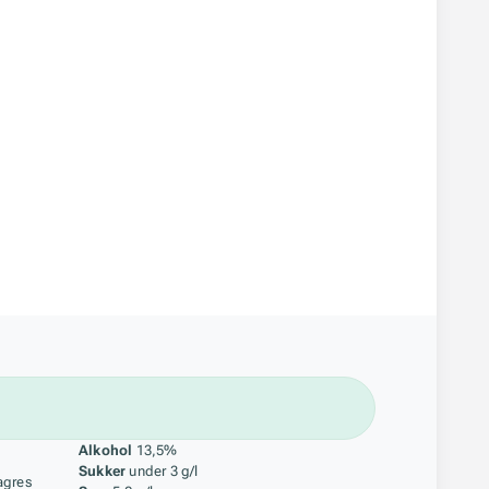
åstoff
Alkohol
13,5%
Sukker
under 3 g/l
agres