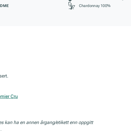
ØDME
Chardonnay 100%
sert.
emier Cru
res kan ha en annen årgang/etikett enn oppgitt