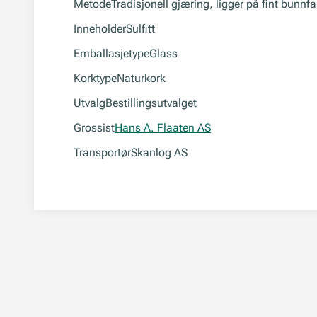
Metode
Tradisjonell gjæring, ligger på fint bunnfal
Inneholder
Sulfitt
Emballasjetype
Glass
Korktype
Naturkork
Utvalg
Bestillingsutvalget
Grossist
Hans A. Flaaten AS
Transportør
Skanlog AS