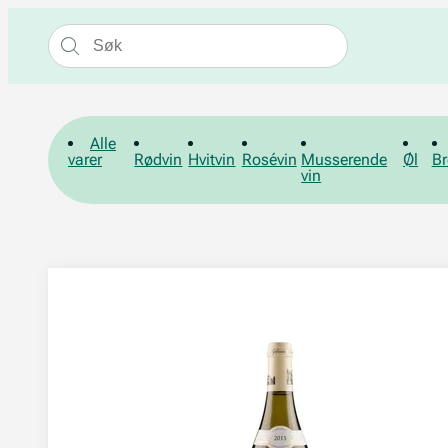
Alle
varer
Rødvin
Hvitvin
Rosévin
Musserende
Øl
Br
vin