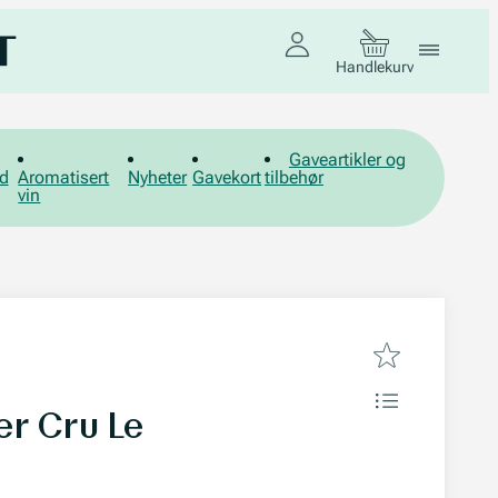
Handlekurv
Gaveartikler og
d
Aromatisert
Nyheter
Gavekort
tilbehør
vin
er Cru Le