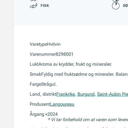
FISK
S
Varetype
Hvitvin
Varenummer
8298001
Lukt
Aroma av krydder, frukt og mineraler.
Smak
Fyldig med fruktsødme og mineraler. Balan
Farge
Strågul.
Land, distrikt
Frankrike
,
Burgund
,
Saint-Aubin Pr
Produsent
Langoureau
Årgang
2024
*
* Vi tar forbehold om at varen som leve