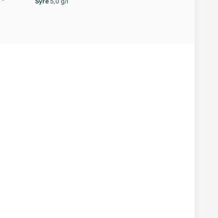
Syre
5,0 g/l