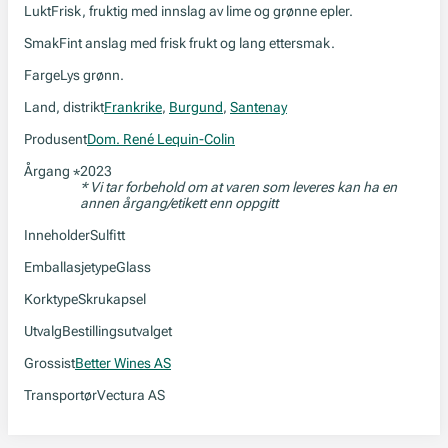
Lukt
Frisk, fruktig med innslag av lime og grønne epler.
Smak
Fint anslag med frisk frukt og lang ettersmak.
Farge
Lys grønn.
Land, distrikt
Frankrike
,
Burgund
,
Santenay
Produsent
Dom. René Lequin-Colin
Årgang
2023
*
* Vi tar forbehold om at varen som leveres kan ha en
annen årgang/etikett enn oppgitt
Inneholder
Sulfitt
Emballasjetype
Glass
Korktype
Skrukapsel
Utvalg
Bestillingsutvalget
Grossist
Better Wines AS
Transportør
Vectura AS