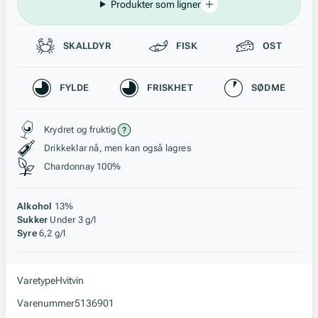
Produkter som ligner
Passer til
SKALLDYR
FISK
OST
Karakteristikk
FYLDE
FRISKHET
SØDME
Stil, lagring og råstoff
Krydret og fruktig
Drikkeklar nå, men kan også lagres
Chardonnay 100%
Alkohol
13%
Sukker
Under 3 g/l
Syre
6,2 g/l
Varetype
Hvitvin
Varenummer
5136901