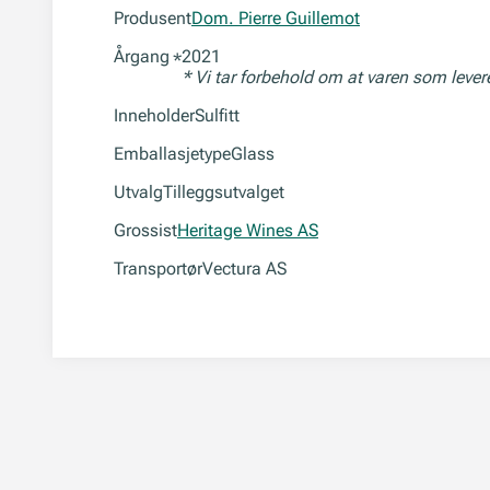
Produsent
Dom. Pierre Guillemot
Årgang
2021
*
* Vi tar forbehold om at varen som leve
Inneholder
Sulfitt
Emballasjetype
Glass
Utvalg
Tilleggsutvalget
Grossist
Heritage Wines AS
Transportør
Vectura AS