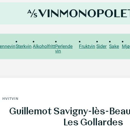
ennevin
Sterkvin
Alkoholfritt
Perlende
Fruktvin
Sider
Sake
Mjø
vin
HVITVIN
Guillemot Savigny-lès-Bea
Les Gollardes