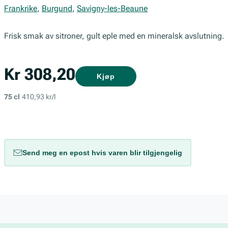
Frankrike
,
Burgund
,
Savigny-les-Beaune
Frisk smak av sitroner, gult eple med en mineralsk avslutning.
Kr 308,20
Kjøp
75 cl
410,93 kr/l
Send meg en epost hvis varen blir tilgjengelig