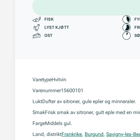
Passer til
Kara
FISK
FY
LYST KJØTT
FR
OST
S
Varetype
Hvitvin
Varenummer
15600101
Lukt
Dufter av sitroner, gule epler og minneraler.
Smak
Frisk smak av sitroner, gult eple med en mi
Farge
Middels gul.
Land, distrikt
Frankrike
,
Burgund
,
Savigny-les-B