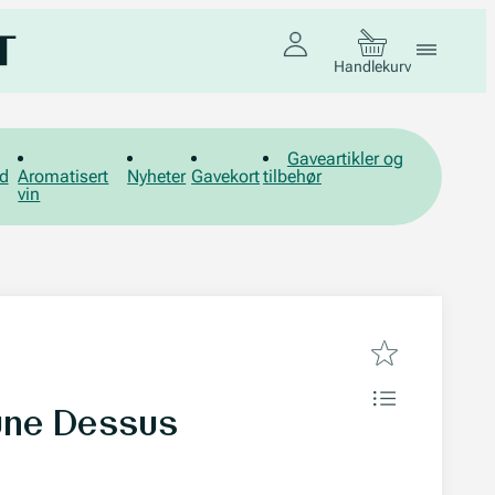
Handlekurv
Gaveartikler og
d
Aromatisert
Nyheter
Gavekort
tilbehør
vin
une Dessus