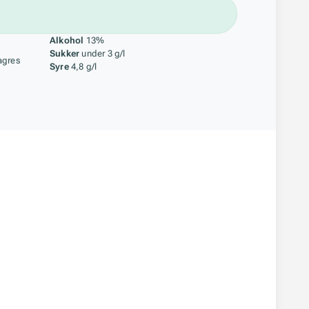
åstoff
Alkohol
13%
Sukker
under 3 g/l
agres
Syre
4,8 g/l