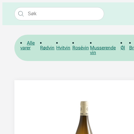
Alle
varer
Rødvin
Hvitvin
Rosévin
Musserende
Øl
Br
vin