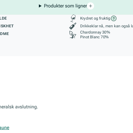
Produkter som ligner
kteristikk
Stil, lagring og r
LDE
Krydret og fruktig
ISKHET
Drikkeklar nå, men kan også l
Chardonnay 30%
ØDME
Pinot Blanc 70%
neralsk avslutning.
eaune