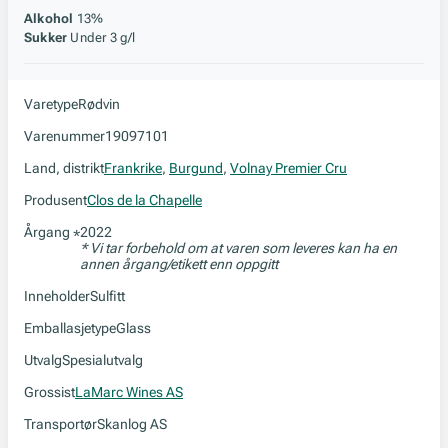
Alkohol
13%
Sukker
Under 3 g/l
Varetype
Rødvin
Varenummer
19097101
Land, distrikt
Frankrike
,
Burgund
,
Volnay Premier Cru
Produsent
Clos de la Chapelle
Årgang
2022
*
* Vi tar forbehold om at varen som leveres kan ha en
annen årgang/etikett enn oppgitt
Inneholder
Sulfitt
Emballasjetype
Glass
Utvalg
Spesialutvalg
Grossist
LaMarc Wines AS
Transportør
Skanlog AS