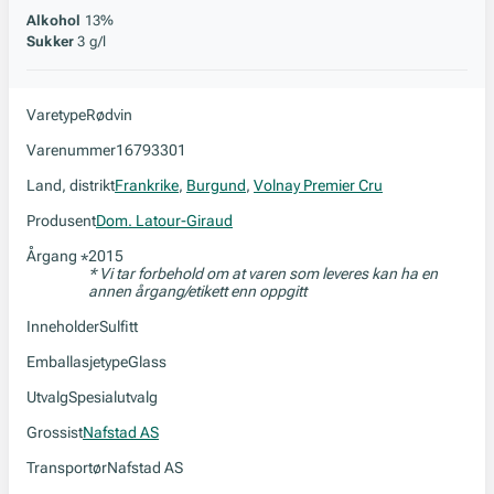
Alkohol
13%
Sukker
3 g/l
Varetype
Rødvin
Varenummer
16793301
Land, distrikt
Frankrike
,
Burgund
,
Volnay Premier Cru
Produsent
Dom. Latour-Giraud
Årgang
2015
*
* Vi tar forbehold om at varen som leveres kan ha en
annen årgang/etikett enn oppgitt
Inneholder
Sulfitt
Emballasjetype
Glass
Utvalg
Spesialutvalg
Grossist
Nafstad AS
Transportør
Nafstad AS