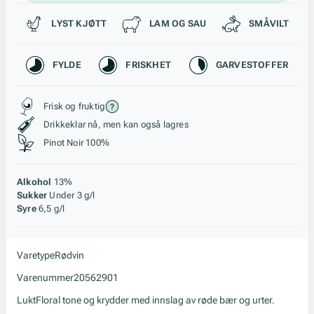
Passer til
LYST KJØTT
LAM OG SAU
SMÅVILT
Karakteristikk
FYLDE
FRISKHET
GARVESTOFFER
Stil, lagring og råstoff
Frisk og fruktig
Drikkeklar nå, men kan også lagres
Pinot Noir 100%
Alkohol
13%
Sukker
Under 3 g/l
Syre
6,5 g/l
Varetype
Rødvin
Varenummer
20562901
Lukt
Floral tone og krydder med innslag av røde bær og urter.