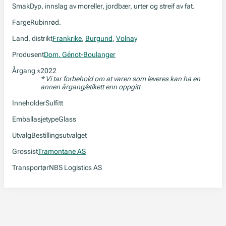
Smak
Dyp, innslag av moreller, jordbær, urter og streif av fat.
Farge
Rubinrød.
Land, distrikt
Frankrike
,
Burgund
,
Volnay
Produsent
Dom. Génot-Boulanger
Årgang
2022
*
* Vi tar forbehold om at varen som leveres kan ha en
annen årgang/etikett enn oppgitt
Inneholder
Sulfitt
Emballasjetype
Glass
Utvalg
Bestillingsutvalget
Grossist
Tramontane AS
Transportør
NBS Logistics AS