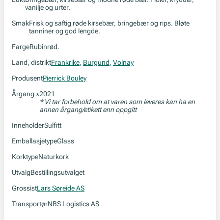
vanilje og urter.
Smak
Frisk og saftig røde kirsebær, bringebær og rips. Bløte
tanniner og god lengde.
Farge
Rubinrød.
Land, distrikt
Frankrike
,
Burgund
,
Volnay
Produsent
Pierrick Bouley
Årgang
2021
*
* Vi tar forbehold om at varen som leveres kan ha en
annen årgang/etikett enn oppgitt
Inneholder
Sulfitt
Emballasjetype
Glass
Korktype
Naturkork
Utvalg
Bestillingsutvalget
Grossist
Lars Søreide AS
Transportør
NBS Logistics AS