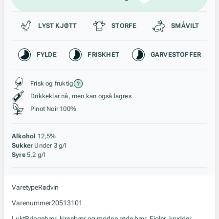
Passer til
LYST KJØTT
STORFE
SMÅVILT
Karakteristikk
FYLDE
FRISKHET
GARVESTOFFER
Stil, lagring og råstoff
Frisk og fruktig
Drikkeklar nå, men kan også lagres
Pinot Noir 100%
Alkohol
12,5%
Sukker
Under 3 g/l
Syre
5,2 g/l
Varetype
Rødvin
Varenummer
20513101
Lukt
Bringebær, kirsebær og modne røde bær. Fioler, krydder,