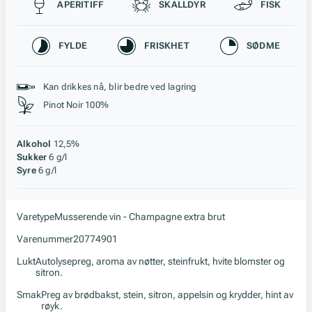
Passer til
APERITIFF
SKALLDYR
FISK
Karakteristikk
FYLDE
FRISKHET
SØDME
Stil, lagring og råstoff
Kan drikkes nå, blir bedre ved lagring
Pinot Noir 100%
Alkohol
12,5%
Sukker
6 g/l
Syre
6 g/l
Varetype
Musserende vin - Champagne extra brut
Varenummer
20774901
Lukt
Autolysepreg, aroma av nøtter, steinfrukt, hvite blomster og
sitron.
Smak
Preg av brødbakst, stein, sitron, appelsin og krydder, hint av
røyk.