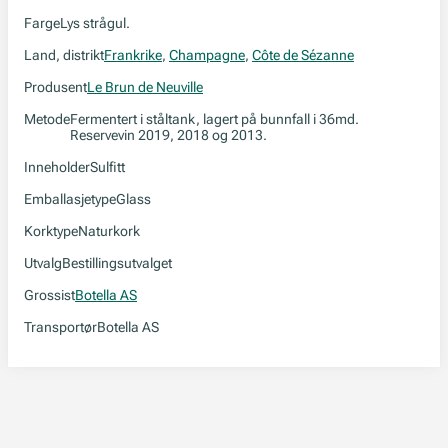
Farge
Lys strågul.
Land, distrikt
Frankrike
,
Champagne
,
Côte de Sézanne
Produsent
Le Brun de Neuville
Metode
Fermentert i ståltank, lagert på bunnfall i 36md.
Reservevin 2019, 2018 og 2013.
Inneholder
Sulfitt
Emballasjetype
Glass
Korktype
Naturkork
Utvalg
Bestillingsutvalget
Grossist
Botella AS
Transportør
Botella AS