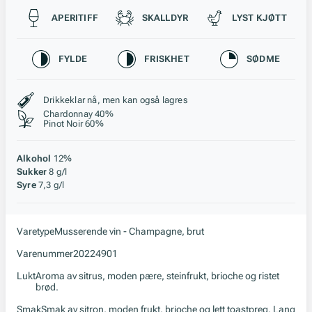
Passer til
APERITIFF
SKALLDYR
LYST KJØTT
Karakteristikk
FYLDE
FRISKHET
SØDME
Stil, lagring og råstoff
Drikkeklar nå, men kan også lagres
Chardonnay 40%
Pinot Noir 60%
Alkohol
12%
Sukker
8 g/l
Syre
7,3 g/l
Varetype
Musserende vin - Champagne, brut
Varenummer
20224901
Lukt
Aroma av sitrus, moden pære, steinfrukt, brioche og ristet
brød.
Smak
Smak av sitron, moden frukt, brioche og lett toastpreg. Lang