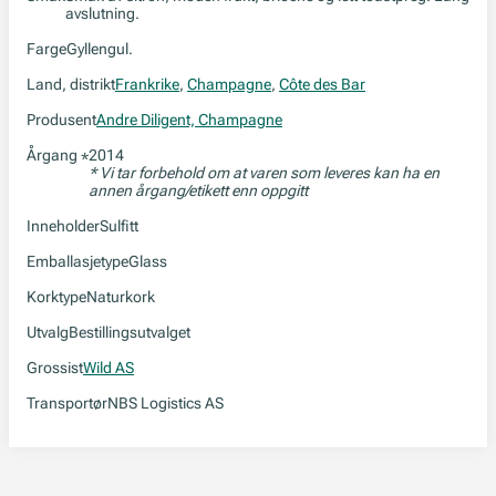
avslutning.
Farge
Gyllengul.
Land, distrikt
Frankrike
,
Champagne
,
Côte des Bar
Produsent
Andre Diligent, Champagne
Årgang
2014
*
* Vi tar forbehold om at varen som leveres kan ha en
annen årgang/etikett enn oppgitt
Inneholder
Sulfitt
Emballasjetype
Glass
Korktype
Naturkork
Utvalg
Bestillingsutvalget
Grossist
Wild AS
Transportør
NBS Logistics AS