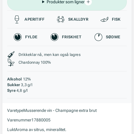
Produkter som ligner
Passer til
APERITIFF
SKALLDYR
FISK
Karakteristikk
FYLDE
FRISKHET
SØDME
Stil, lagring og råstoff
Drikkeklar nå, men kan også lagres
Chardonnay 100%
Alkohol
12%
Sukker
3,3 g/l
Syre
4,8 g/l
Varetype
Musserende vin - Champagne extra brut
Varenummer
17880005
Lukt
Aroma av sitrus, mineralitet.