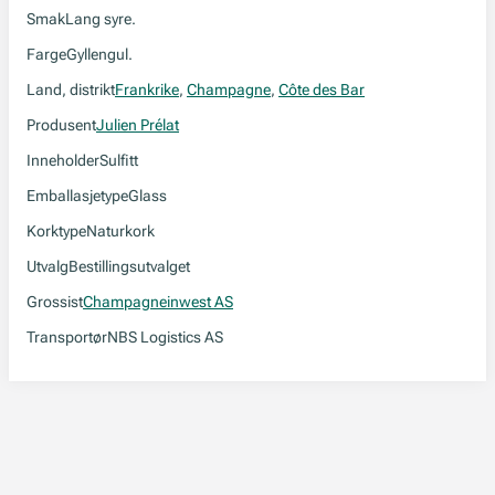
Smak
Lang syre.
Farge
Gyllengul.
Land, distrikt
Frankrike
,
Champagne
,
Côte des Bar
Produsent
Julien Prélat
Inneholder
Sulfitt
Emballasjetype
Glass
Korktype
Naturkork
Utvalg
Bestillingsutvalget
Grossist
Champagneinwest AS
Transportør
NBS Logistics AS