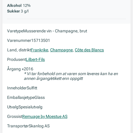
Alkohol
12%
Sukker
3 g/l
Varetype
Musserende vin - Champagne, brut
Varenummer
15713501
Land, distrikt
Frankrike
,
Champagne
,
Côte des Blancs
Produsent
Lilbert-Fils
Årgang
2016
*
* Vi tar forbehold om at varen som leveres kan ha en
annen årgang/etikett enn oppgitt
Inneholder
Sulfitt
Emballasjetype
Glass
Utvalg
Spesialutvalg
Grossist
Remuage by Moestue AS
Transportør
Skanlog AS