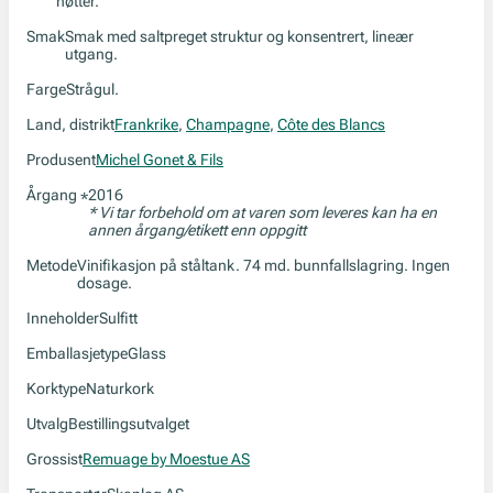
nøtter.
Smak
Smak med saltpreget struktur og konsentrert, lineær
utgang.
Farge
Strågul.
Land, distrikt
Frankrike
,
Champagne
,
Côte des Blancs
Produsent
Michel Gonet & Fils
Årgang
2016
*
* Vi tar forbehold om at varen som leveres kan ha en
annen årgang/etikett enn oppgitt
Metode
Vinifikasjon på ståltank. 74 md. bunnfallslagring. Ingen
dosage.
Inneholder
Sulfitt
Emballasjetype
Glass
Korktype
Naturkork
Utvalg
Bestillingsutvalget
Grossist
Remuage by Moestue AS