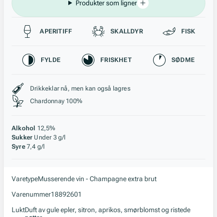
Produkter som ligner
Passer til
APERITIFF
SKALLDYR
FISK
Karakteristikk
FYLDE
FRISKHET
SØDME
Stil, lagring og råstoff
Drikkeklar nå, men kan også lagres
Chardonnay 100%
Alkohol
12,5%
Sukker
Under 3 g/l
Syre
7,4 g/l
Varetype
Musserende vin - Champagne extra brut
Varenummer
18892601
Lukt
Duft av gule epler, sitron, aprikos, smørblomst og ristede