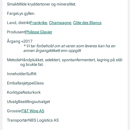
Smak
Milde kryddertoner og mineralitet.
Farge
Lys gyllen.
Land, distrikt
Frankrike
,
Champagne
,
Côte des Blancs
Produsent
Philippe Glavier
Årgang
2017
*
* Vi tar forbehold om at varen som leveres kan ha en
annen årgang/etikett enn oppgitt
Metode
Håndplukket, selektert, spontanfermentert, lagring på stål
og brukte fat.
Inneholder
Sulfitt
Emballasjetype
Glass
Korktype
Naturkork
Utvalg
Bestillingsutvalget
Grossist
T&T Wine AS
Transportør
NBS Logistics AS