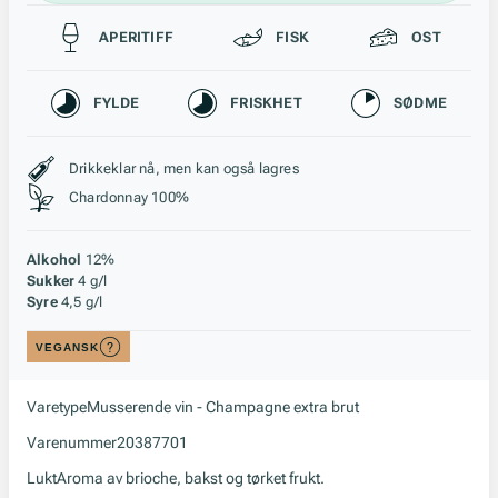
Passer til
APERITIFF
FISK
OST
Karakteristikk
FYLDE
FRISKHET
SØDME
Stil, lagring og råstoff
Drikkeklar nå, men kan også lagres
Chardonnay 100%
Alkohol
12%
Sukker
4 g/l
Syre
4,5 g/l
VEGANSK
Varetype
Musserende vin - Champagne extra brut
Varenummer
20387701
Lukt
Aroma av brioche, bakst og tørket frukt.