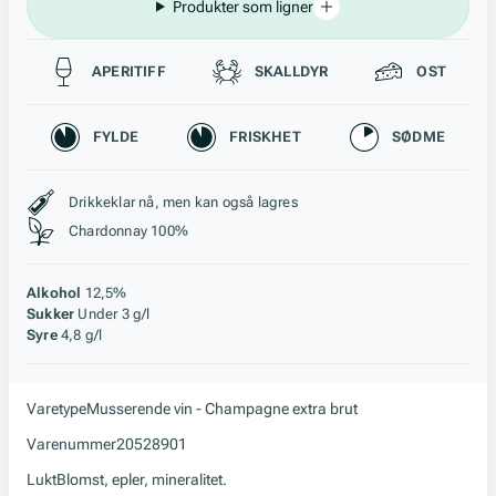
Produkter som ligner
Passer til
APERITIFF
SKALLDYR
OST
Karakteristikk
FYLDE
FRISKHET
SØDME
Stil, lagring og råstoff
Drikkeklar nå, men kan også lagres
Chardonnay 100%
Alkohol
12,5%
Sukker
Under 3 g/l
Syre
4,8 g/l
Varetype
Musserende vin - Champagne extra brut
Varenummer
20528901
Lukt
Blomst, epler, mineralitet.