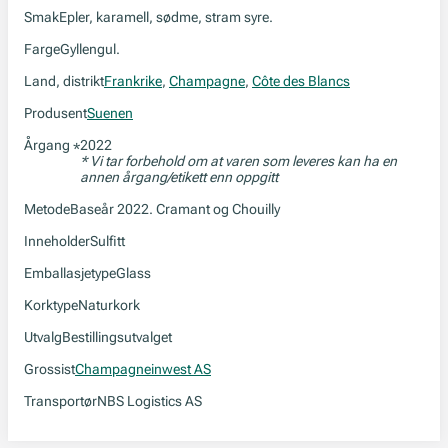
Smak
Epler, karamell, sødme, stram syre.
Farge
Gyllengul.
Land, distrikt
Frankrike
,
Champagne
,
Côte des Blancs
Produsent
Suenen
Årgang
2022
*
* Vi tar forbehold om at varen som leveres kan ha en
annen årgang/etikett enn oppgitt
Metode
Baseår 2022. Cramant og Chouilly
Inneholder
Sulfitt
Emballasjetype
Glass
Korktype
Naturkork
Utvalg
Bestillingsutvalget
Grossist
Champagneinwest AS
Transportør
NBS Logistics AS